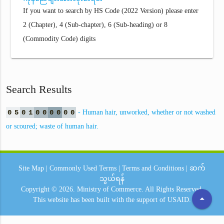
If you want to search by HS Code (2022 Version) please enter
2 (Chapter), 4 (Sub-chapter), 6 (Sub-heading) or 8
(Commodity Code) digits
Search Results
0
5
0
1
0
0
0
0
0
0
- Human hair, unworked, whether or not washed
or scoured; waste of human hair.
Site Map
|
Commonly Used Terms
|
Terms and Conditions
|
ဆက်
သွယ်ရန်
Copyright © 2026.
Ministry of Commerce.
All Rights Reserved.
arrow_drop_up
This website has been built with the support of
USAID.