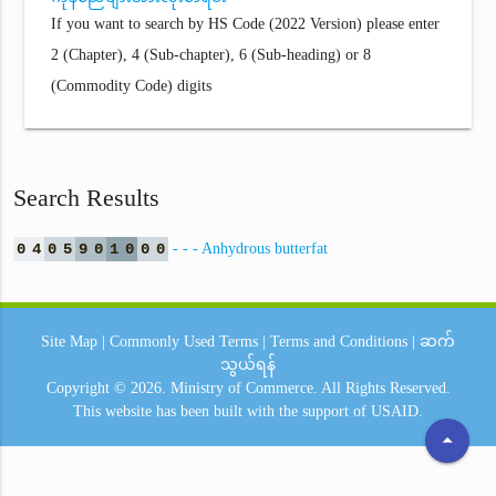
If you want to search by HS Code (2022 Version) please enter
2 (Chapter), 4 (Sub-chapter), 6 (Sub-heading) or 8
(Commodity Code) digits
Search Results
0
4
0
5
9
0
1
0
0
0
- - - Anhydrous butterfat
Site Map
|
Commonly Used Terms
|
Terms and Conditions
|
ဆက်
သွယ်ရန်
Copyright © 2026.
Ministry of Commerce.
All Rights Reserved.
This website has been built with the support of
USAID.
arrow_drop_up