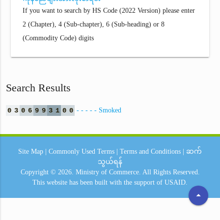
If you want to search by HS Code (2022 Version) please enter
2 (Chapter), 4 (Sub-chapter), 6 (Sub-heading) or 8
(Commodity Code) digits
Search Results
0
3
0
6
9
9
3
1
0
0
- - - - - Smoked
Site Map
|
Commonly Used Terms
|
Terms and Conditions
|
ဆက်
သွယ်ရန်
Copyright © 2026.
Ministry of Commerce.
All Rights Reserved.
This website has been built with the support of
USAID.
arrow_drop_up