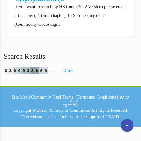
If you want to search by HS Code (2022 Version) please enter
2 (Chapter), 4 (Sub-chapter), 6 (Sub-heading) or 8
(Commodity Code) digits
Search Results
0
3
0
6
9
3
2
9
0
0
- - - - - Other
Site Map
|
Commonly Used Terms
|
Terms and Conditions
|
ဆက်
သွယ်ရန်
Copyright © 2026.
Ministry of Commerce.
All Rights Reserved.
This website has been built with the support of
USAID.
arrow_drop_up