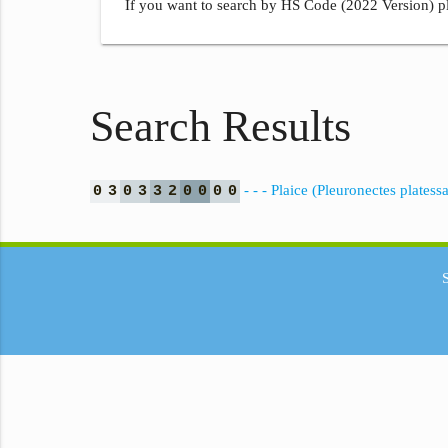
If you want to search by HS Code (2022 Version) pl
Search Results
- - - Plaice (Pleuronectes platessa
0
3
0
3
3
2
0
0
0
0