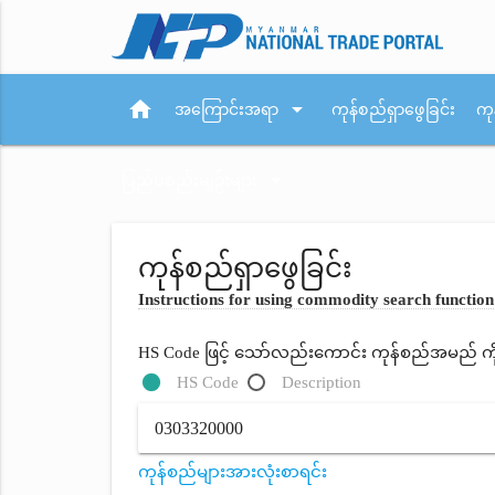
home
arrow_drop_down
အကြောင်းအရာ
ကုန်စည်ရှာဖွေခြင်း
ကု
arrow_drop_down
ပြည်ပစည်းမျဉ်းများ
ကုန်စည်ရှာဖွေခြင်း
Instructions for using commodity search function
HS Code ဖြင့် သော်လည်းကောင်း ကုန်စည်အမည် ကိုရိ
HS Code
Description
ကုန်စည်များအားလုံးစာရင်း