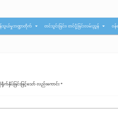
arrow_drop_down
arrow_drop_down
န်သွယ်မှုဘဏ္ဍာတိုက်
တင်သွင်းခြင်း၊ တင်ပို့ခြင်းလမ်းညွှန်
ဝန်
ုက်နှိပ်ခြင်းဖြင့်သော် လည်းကောင်း *