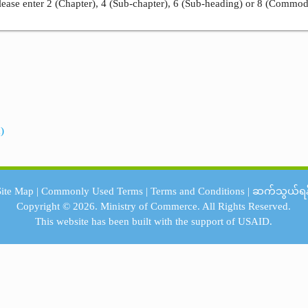
ease enter 2 (Chapter), 4 (Sub-chapter), 6 (Sub-heading) or 8 (Commod
)
Site Map
|
Commonly Used Terms
|
Terms and Conditions
|
ဆက်သွယ်ရန
Copyright © 2026.
Ministry of Commerce.
All Rights Reserved.
This website has been built with the support of
USAID.