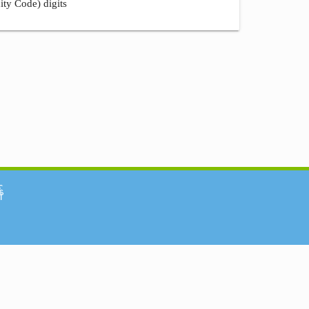
ity Code) digits
်