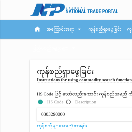
home
arrow_drop_down
အကြောင်းအရာ
ကုန်စည်ရှာဖွေခြင်း
ကု
arrow_drop_down
ပြည်ပစည်းမျဉ်းများ
ကုန်စည်ရှာဖွေခြင်း
Instructions for using commodity search function
HS Code ဖြင့် သော်လည်းကောင်း ကုန်စည်အမည် ကိုရိ
HS Code
Description
ကုန်စည်များအားလုံးစာရင်း