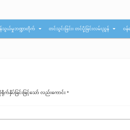
arrow_drop_down
arrow_drop_down
န်သွယ်မှုဘဏ္ဍာတိုက်
တင်သွင်းခြင်း၊ တင်ပို့ခြင်းလမ်းညွှန်
ဝန်
ုက်နှိပ်ခြင်းဖြင့်သော် လည်းကောင်း *