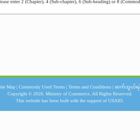
ease enter 2 (Chapter), 4 (Sub-chapter), 6 (Sub-heading) or 8 (Commod
Site Map
|
Commonly Used Terms
|
Terms and Conditions
|
ဆက်သွယ်ရန
Copyright © 2026.
Ministry of Commerce.
All Rights Reserved.
This website has been built with the support of
USAID.