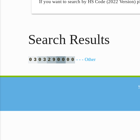
If you want to search by HS Code (2022 Version) pl
Search Results
- - - Other
0
3
0
3
2
9
0
0
0
0