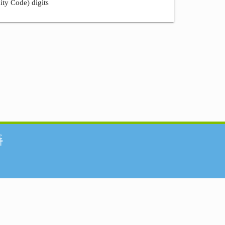
ity Code) digits
်