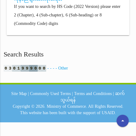
If you want to search by HS Code (2022 Version) please enter
2 (Chapter), 4 (Sub-chapter), 6 (Sub-heading) or 8
(Commodity Code) digits
Search Results
0
3
0
1
9
9
9
0
0
0
- - - - Other
Site Map
|
Commonly Used Terms
|
Terms and Conditions
|
ဆက်
သွယ်ရန်
Copyright © 2026.
Ministry of Commerce.
All Rights Reserved.
This website has been built with the support of
USAID.
arrow_drop_up