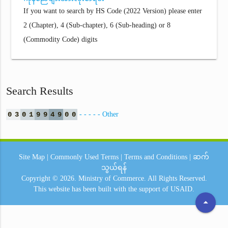
If you want to search by HS Code (2022 Version) please enter
2 (Chapter), 4 (Sub-chapter), 6 (Sub-heading) or 8
(Commodity Code) digits
Search Results
0
3
0
1
9
9
4
9
0
0
- - - - - Other
Site Map
|
Commonly Used Terms
|
Terms and Conditions
|
ဆက်
သွယ်ရန်
Copyright © 2026.
Ministry of Commerce.
All Rights Reserved.
This website has been built with the support of
USAID.
arrow_drop_up