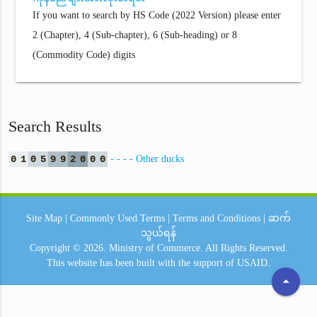
If you want to search by HS Code (2022 Version) please enter
2 (Chapter), 4 (Sub-chapter), 6 (Sub-heading) or 8
(Commodity Code) digits
Search Results
0
1
0
5
9
9
2
0
0
0
- - - - Other ducks
Site Map
|
Commonly Used Terms
|
Terms and Conditions
|
ဆက်
သွယ်ရန်
Copyright © 2026.
Ministry of Commerce.
All Rights Reserved.
This website has been built with the support of
USAID.
arrow_drop_up