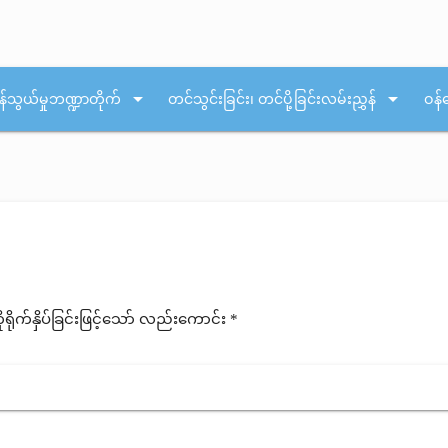
arrow_drop_down
arrow_drop_down
န်သွယ်မှုဘဏ္ဍာတိုက်
တင်သွင်းခြင်း၊ တင်ပို့ခြင်းလမ်းညွှန်
ဝန်
ုက်နှိပ်ခြင်းဖြင့်သော် လည်းကောင်း *