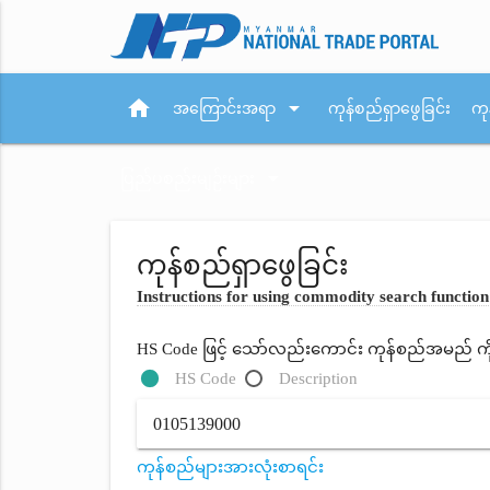
home
arrow_drop_down
အကြောင်းအရာ
ကုန်စည်ရှာဖွေခြင်း
ကု
arrow_drop_down
ပြည်ပစည်းမျဉ်းများ
ကုန်စည်ရှာဖွေခြင်း
Instructions for using commodity search function
HS Code ဖြင့် သော်လည်းကောင်း ကုန်စည်အမည် ကိုရိ
HS Code
Description
ကုန်စည်များအားလုံးစာရင်း