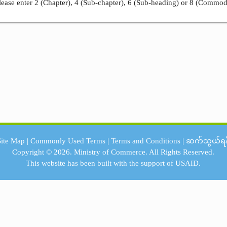
ease enter 2 (Chapter), 4 (Sub-chapter), 6 (Sub-heading) or 8 (Commod
Site Map
|
Commonly Used Terms
|
Terms and Conditions
|
ဆက်သွယ်ရန
Copyright © 2026.
Ministry of Commerce.
All Rights Reserved.
This website has been built with the support of
USAID.