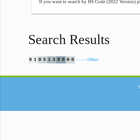
If you want to search by HS Code (2022 Version) pl
Search Results
- - - - Other
0
1
0
5
1
3
9
0
0
0