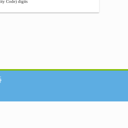
ity Code) digits
်