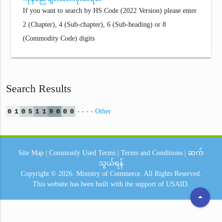
If you want to search by HS Code (2022 Version) please enter
2 (Chapter), 4 (Sub-chapter), 6 (Sub-heading) or 8
(Commodity Code) digits
Search Results
0
1
0
5
1
1
9
0
0
0
- - - - Other
Site Map
|
Commonly Used Terms
|
Terms and Conditions
|
ဆက်
သွယ်ရန်
Copyright © 2026.
Ministry of Commerce.
All Rights Reserved.
This website has been built with the support of
USAID.
arrow_drop_up