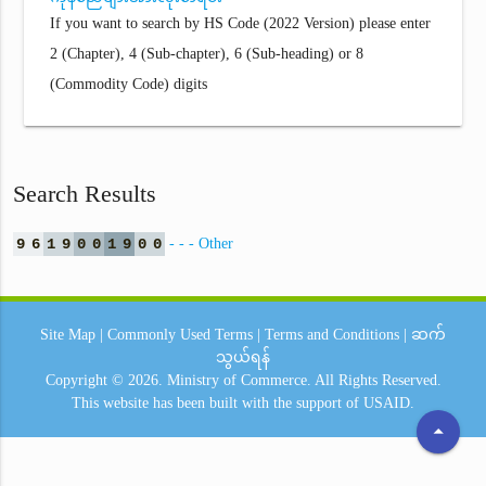
If you want to search by HS Code (2022 Version) please enter
2 (Chapter), 4 (Sub-chapter), 6 (Sub-heading) or 8
(Commodity Code) digits
Search Results
9
6
1
9
0
0
1
9
0
0
- - - Other
Site Map
|
Commonly Used Terms
|
Terms and Conditions
|
ဆက်
သွယ်ရန်
Copyright © 2026.
Ministry of Commerce.
All Rights Reserved.
This website has been built with the support of
USAID.
arrow_drop_up