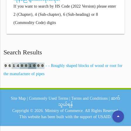
If you want to search by HS Code (2022 Version) please enter
2 (Chapter), 4 (Sub-chapter), 6 (Sub-heading) or 8
(Commodity Code) digits
Search Results
9
6
1
4
0
0
1
0
0
0
- - Roughly shaped blocks of wood or root for
the manufacture of pipes
Site Map
|
Commonly Used Terms
|
Terms and Conditions
|
ဆက်
သွယ်ရန်
Copyright © 2026.
Ministry of Commerce.
All Rights Reserved.
arrow_drop_up
This website has been built with the support of
USAID.