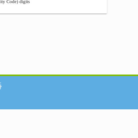
ity Code) digits
်