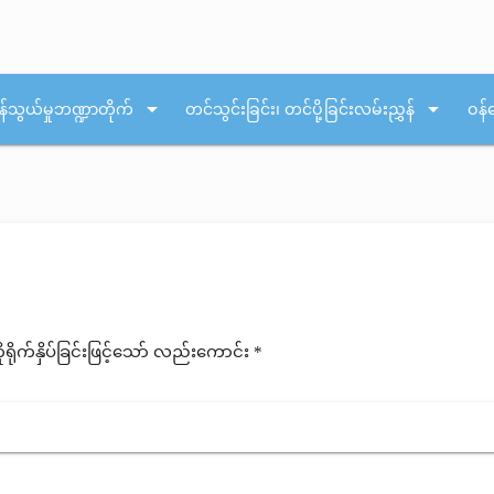
arrow_drop_down
arrow_drop_down
န်သွယ်မှုဘဏ္ဍာတိုက်
တင်သွင်းခြင်း၊ တင်ပို့ခြင်းလမ်းညွှန်
ဝန်
ုက်နှိပ်ခြင်းဖြင့်သော် လည်းကောင်း *