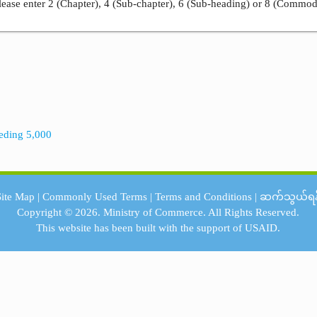
ease enter 2 (Chapter), 4 (Sub-chapter), 6 (Sub-heading) or 8 (Commod
eeding 5,000
Site Map
|
Commonly Used Terms
|
Terms and Conditions
|
ဆက်သွယ်ရန
Copyright © 2026.
Ministry of Commerce.
All Rights Reserved.
This website has been built with the support of
USAID.