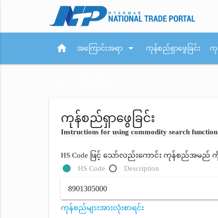
home
arrow_drop_down
အကြောင်းအရာ
ကုန်စည်ရှာဖွေခြင်း
ကု
arrow_drop_down
ပြည်ပစည်းမျဉ်းများ
ကုန်စည်ရှာဖွေခြင်း
Instructions for using commodity search function
HS Code ဖြင့် သော်လည်းကောင်း ကုန်စည်အမည် ကိုရိ
HS Code
Description
ကုန်စည်များအားလုံးစာရင်း