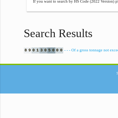
If you want to search by HS Code (2022 Version) pl
Search Results
- - - Of a gross tonnage not exc
8
9
0
1
3
0
5
0
0
0