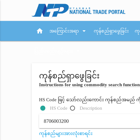
home
arrow_drop_down
အကြောင်းအရာ
ကုန်စည်ရှာဖွေခြင်း
ကု
arrow_drop_down
ပြည်ပစည်းမျဉ်းများ
ကုန်စည်ရှာဖွေခြင်း
Instructions for using commodity search function
HS Code ဖြင့် သော်လည်းကောင်း ကုန်စည်အမည် ကိုရိ
HS Code
Description
ကုန်စည်များအားလုံးစာရင်း