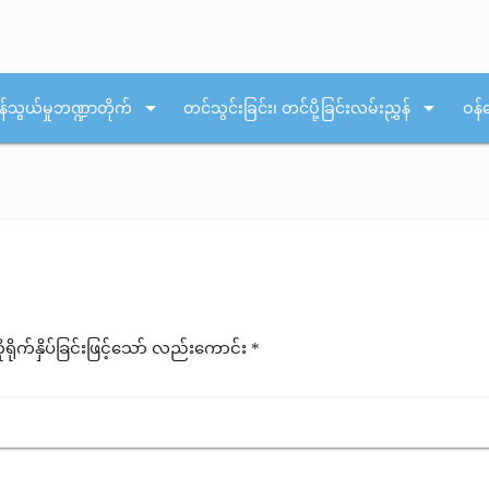
arrow_drop_down
arrow_drop_down
န်သွယ်မှုဘဏ္ဍာတိုက်
တင်သွင်းခြင်း၊ တင်ပို့ခြင်းလမ်းညွှန်
ဝန်
ုက်နှိပ်ခြင်းဖြင့်သော် လည်းကောင်း *