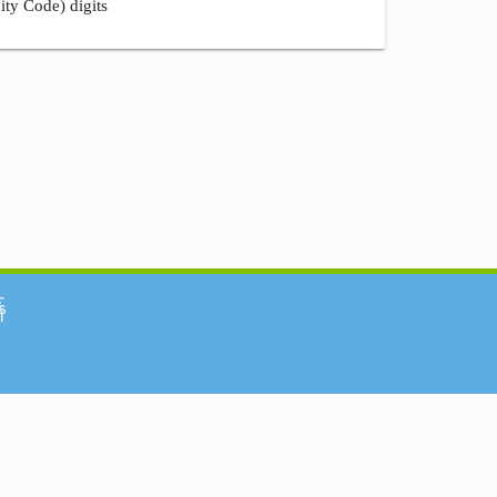
ity Code) digits
်