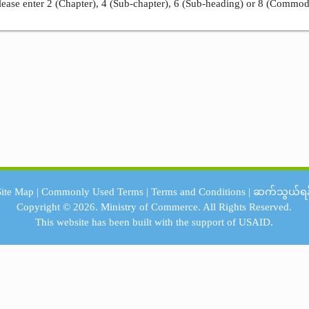
ease enter 2 (Chapter), 4 (Sub-chapter), 6 (Sub-heading) or 8 (Commod
Site Map
|
Commonly Used Terms
|
Terms and Conditions
|
ဆက်သွယ်ရန
Copyright © 2026.
Ministry of Commerce.
All Rights Reserved.
This website has been built with the support of
USAID.