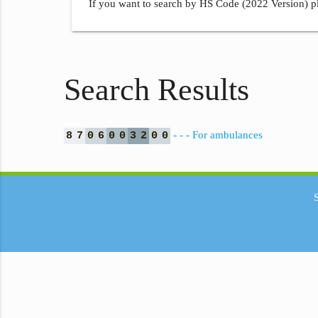
If you want to search by HS Code (2022 Version) pl
Search Results
- - - For ambulances
8
7
0
6
0
0
3
2
0
0