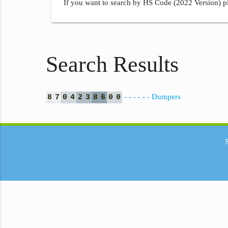
If you want to search by HS Code (2022 Version) pl
Search Results
- - - - - - Dumpers
8
7
0
4
2
3
8
6
0
0