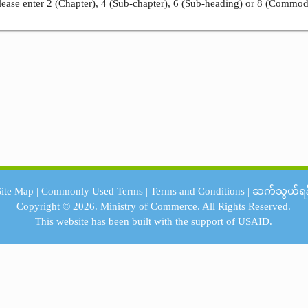
ease enter 2 (Chapter), 4 (Sub-chapter), 6 (Sub-heading) or 8 (Commod
Site Map
|
Commonly Used Terms
|
Terms and Conditions
|
ဆက်သွယ်ရန
Copyright © 2026.
Ministry of Commerce.
All Rights Reserved.
This website has been built with the support of
USAID.