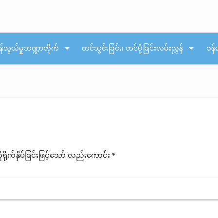
arrow_drop_down
arrow_drop_down
န်သွယ်မှုဘဏ္ဍာတိုက်
တင်သွင်းခြင်း၊ တင်ပို့ခြင်းလမ်းညွှန်
ဝန်
ုက်နှိပ်ခြင်းဖြင့်သော် လည်းကောင်း *