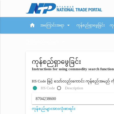
home
arrow_drop_down
အကြောင်းအရာ
ကုန်စည်ရှာဖွေခြင်း
ကု
arrow_drop_down
ပြည်ပစည်းမျဉ်းများ
ကုန်စည်ရှာဖွေခြင်း
Instructions for using commodity search function
HS Code ဖြင့် သော်လည်းကောင်း ကုန်စည်အမည် ကိုရိ
HS Code
Description
ကုန်စည်များအားလုံးစာရင်း