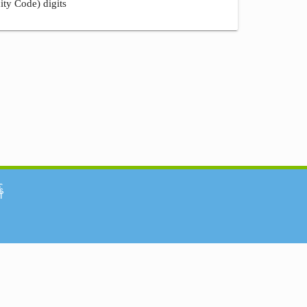
ity Code) digits
်