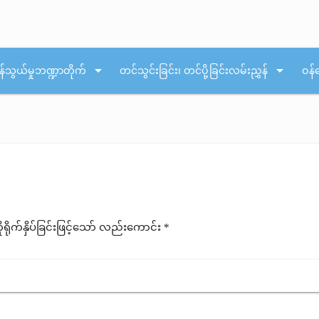
arrow_drop_down
arrow_drop_down
န်သွယ်မှုဘဏ္ဍာတိုက်
တင်သွင်းခြင်း၊ တင်ပို့ခြင်းလမ်းညွှန်
ဝန်
ုက်နှိပ်ခြင်းဖြင့်သော် လည်းကောင်း *