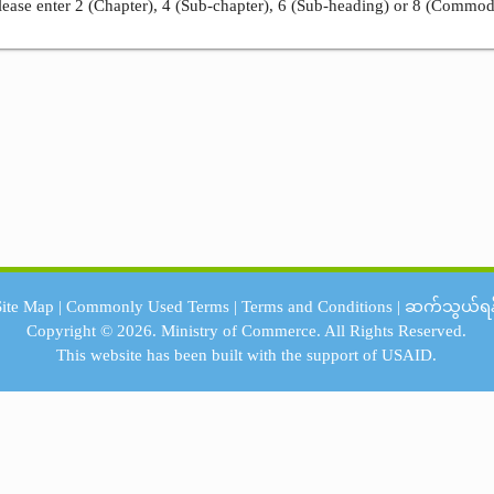
ease enter 2 (Chapter), 4 (Sub-chapter), 6 (Sub-heading) or 8 (Commod
Site Map
|
Commonly Used Terms
|
Terms and Conditions
|
ဆက်သွယ်ရန
Copyright © 2026.
Ministry of Commerce.
All Rights Reserved.
This website has been built with the support of
USAID.