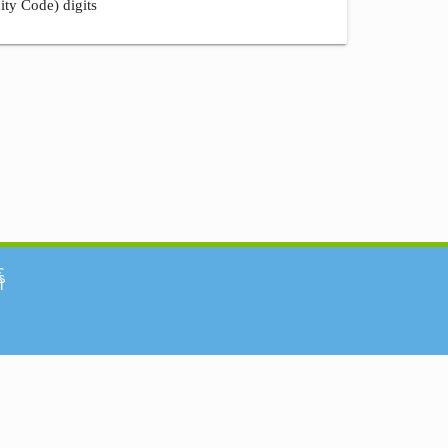
ity Code) digits
်