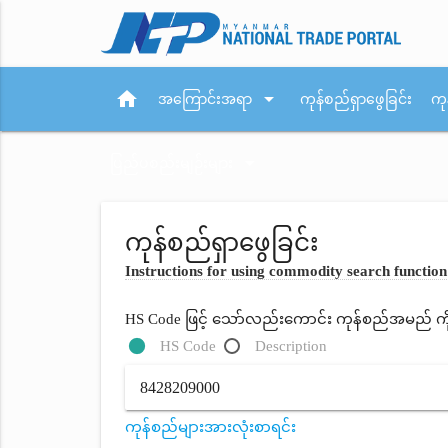
home
arrow_drop_down
အကြောင်းအရာ
ကုန်စည်ရှာဖွေခြင်း
ကု
arrow_drop_down
ပြည်ပစည်းမျဉ်းများ
ကုန်စည်ရှာဖွေခြင်း
Instructions for using commodity search function
HS Code ဖြင့် သော်လည်းကောင်း ကုန်စည်အမည် ကိုရိ
HS Code
Description
ကုန်စည်များအားလုံးစာရင်း