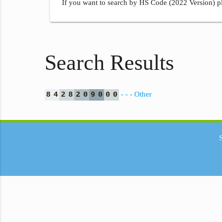
If you want to search by HS Code (2022 Version) pl
Search Results
- - - Other
8
4
2
8
2
0
9
0
0
0