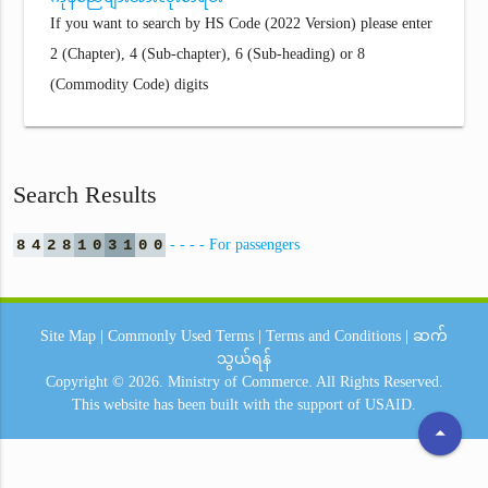
If you want to search by HS Code (2022 Version) please enter
2 (Chapter), 4 (Sub-chapter), 6 (Sub-heading) or 8
(Commodity Code) digits
Search Results
8
4
2
8
1
0
3
1
0
0
- - - - For passengers
Site Map
|
Commonly Used Terms
|
Terms and Conditions
|
ဆက်
သွယ်ရန်
Copyright © 2026.
Ministry of Commerce.
All Rights Reserved.
This website has been built with the support of
USAID.
arrow_drop_up