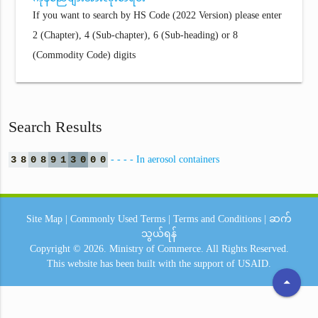
If you want to search by HS Code (2022 Version) please enter
2 (Chapter), 4 (Sub-chapter), 6 (Sub-heading) or 8
(Commodity Code) digits
Search Results
3
8
0
8
9
1
3
0
0
0
- - - - In aerosol containers
Site Map
|
Commonly Used Terms
|
Terms and Conditions
|
ဆက်
သွယ်ရန်
Copyright © 2026.
Ministry of Commerce.
All Rights Reserved.
This website has been built with the support of
USAID.
arrow_drop_up