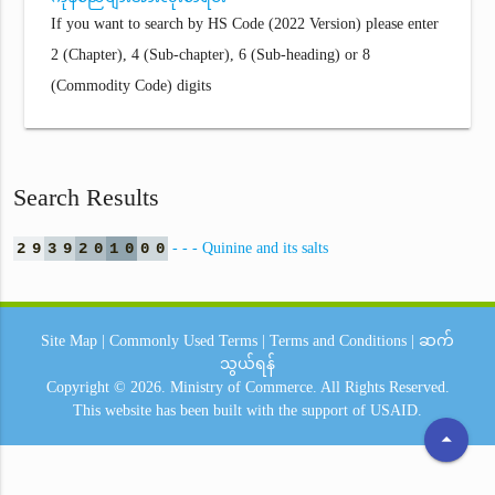
If you want to search by HS Code (2022 Version) please enter
2 (Chapter), 4 (Sub-chapter), 6 (Sub-heading) or 8
(Commodity Code) digits
Search Results
2
9
3
9
2
0
1
0
0
0
- - - Quinine and its salts
Site Map
|
Commonly Used Terms
|
Terms and Conditions
|
ဆက်
သွယ်ရန်
Copyright © 2026.
Ministry of Commerce.
All Rights Reserved.
This website has been built with the support of
USAID.
arrow_drop_up