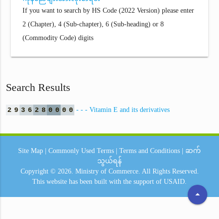
If you want to search by HS Code (2022 Version) please enter
2 (Chapter), 4 (Sub-chapter), 6 (Sub-heading) or 8
(Commodity Code) digits
Search Results
2
9
3
6
2
8
0
0
0
0
- - - Vitamin E and its derivatives
Site Map
|
Commonly Used Terms
|
Terms and Conditions
|
ဆက်
သွယ်ရန်
Copyright © 2026.
Ministry of Commerce.
All Rights Reserved.
This website has been built with the support of
USAID.
arrow_drop_up