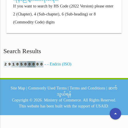
If you want to search by HS Code (2022 Version) please enter
2 (Chapter), 4 (Sub-chapter), 6 (Sub-heading) or 8
(Commodity Code) digits
Search Results
2
9
1
0
5
0
0
0
0
0
- - Endrin (ISO)
Site Map
|
Commonly Used Terms
|
Terms and Conditions
|
ဆက်
သွယ်ရန်
Copyright © 2026.
Ministry of Commerce.
All Rights Reserved.
This website has been built with the support of
USAID.
arrow_drop_up