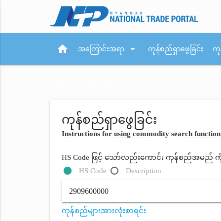
home
arrow_drop_down
အကြောင်းအရာ
ကုန်စည်ရှာဖွေခြင်း
ကု
arrow_drop_down
ပြည်ပစည်းမျဉ်းများ
ကုန်စည်ရှာဖွေခြင်း
Instructions for using commodity search function
HS Code ဖြင့် သော်လည်းကောင်း ကုန်စည်အမည် ကိုရိ
HS Code
Description
ကုန်စည်များအားလုံးစာရင်း