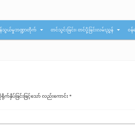
arrow_drop_down
arrow_drop_down
န်သွယ်မှုဘဏ္ဍာတိုက်
တင်သွင်းခြင်း၊ တင်ပို့ခြင်းလမ်းညွှန်
ဝန်
ုက်နှိပ်ခြင်းဖြင့်သော် လည်းကောင်း *