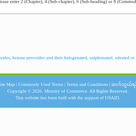
ease enter 2 (Chapter), 4 (Sub-chapter), 6 (Sub-heading) or 8 (Commod
xides, ketone peroxides and their halogenated, sulphonated, nitrated or 
Site Map
|
Commonly Used Terms
|
Terms and Conditions
|
ဆက်သွယ်ရန
Copyright © 2026.
Ministry of Commerce.
All Rights Reserved.
This website has been built with the support of
USAID.