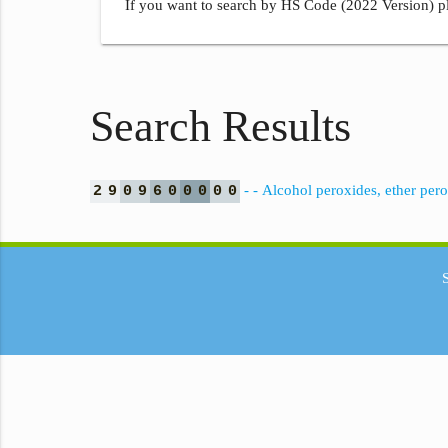
If you want to search by HS Code (2022 Version) pl
Search Results
- - Alcohol peroxides, ether pero
2
9
0
9
6
0
0
0
0
0