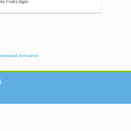
ity Code) digits
nitrosated derivatives
်