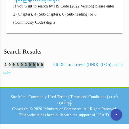
If you want to search by HS Code (2022 Version) please enter
2 (Chapter), 4 (Sub-chapter), 6 (Sub-heading) or 8
(Commodity Code) digits
Search Results
2
9
0
8
9
2
0
0
0
0
- - - 4,6-Dinitro-o-cresol (DNOC (ISO)) and its
salts
Site Map
|
Commonly Used Terms
|
Terms and Conditions
|
ဆက်
သွယ်ရန်
Copyright © 2026.
Ministry of Commerce.
All Rights Reserved.
arrow_drop_up
This website has been built with the support of
USAID.