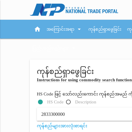
home
arrow_drop_down
အကြောင်းအရာ
ကုန်စည်ရှာဖွေခြင်း
ကု
arrow_drop_down
ပြည်ပစည်းမျဉ်းများ
ကုန်စည်ရှာဖွေခြင်း
Instructions for using commodity search function
HS Code ဖြင့် သော်လည်းကောင်း ကုန်စည်အမည် ကိုရိ
HS Code
Description
ကုန်စည်များအားလုံးစာရင်း