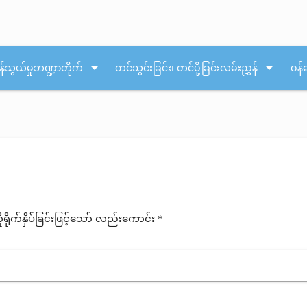
arrow_drop_down
arrow_drop_down
န်သွယ်မှုဘဏ္ဍာတိုက်
တင်သွင်းခြင်း၊ တင်ပို့ခြင်းလမ်းညွှန်
ဝန်
ုက်နှိပ်ခြင်းဖြင့်သော် လည်းကောင်း *