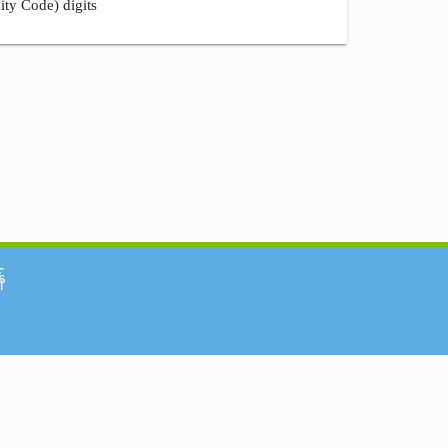
ity Code) digits
်