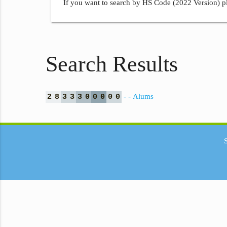
If you want to search by HS Code (2022 Version) pl
Search Results
- - Alums
2
8
3
3
3
0
0
0
0
0