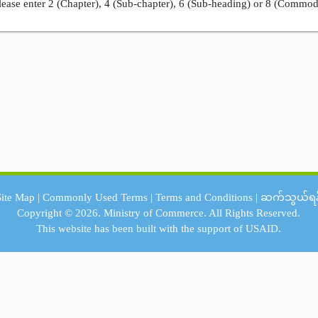
ease enter 2 (Chapter), 4 (Sub-chapter), 6 (Sub-heading) or 8 (Commod
Site Map
|
Commonly Used Terms
|
Terms and Conditions
|
ဆက်သွယ်ရန
Copyright © 2026.
Ministry of Commerce.
All Rights Reserved.
This website has been built with the support of
USAID.