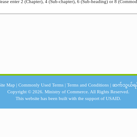
ease enter 2 (Chapter), 4 (Sub-chapter), 6 (Sub-heading) or 8 (Commod
Site Map
|
Commonly Used Terms
|
Terms and Conditions
|
ဆက်သွယ်ရန
Copyright © 2026.
Ministry of Commerce.
All Rights Reserved.
This website has been built with the support of
USAID.