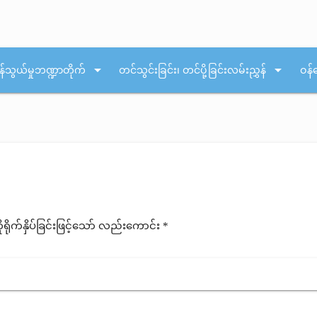
arrow_drop_down
arrow_drop_down
န်သွယ်မှုဘဏ္ဍာတိုက်
တင်သွင်းခြင်း၊ တင်ပို့ခြင်းလမ်းညွှန်
ဝန်
ုက်နှိပ်ခြင်းဖြင့်သော် လည်းကောင်း *