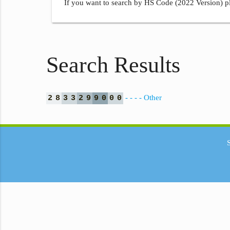
If you want to search by HS Code (2022 Version) pl
Search Results
- - - - Other
2
8
3
3
2
9
9
0
0
0