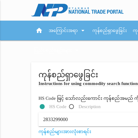
home
arrow_drop_down
အကြောင်းအရာ
ကုန်စည်ရှာဖွေခြင်း
ကု
arrow_drop_down
ပြည်ပစည်းမျဉ်းများ
ကုန်စည်ရှာဖွေခြင်း
Instructions for using commodity search function
HS Code ဖြင့် သော်လည်းကောင်း ကုန်စည်အမည် ကိုရိ
HS Code
Description
ကုန်စည်များအားလုံးစာရင်း