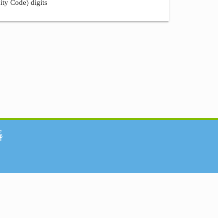
ity Code) digits
်