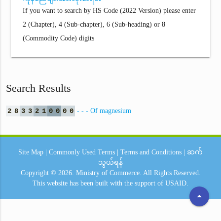
If you want to search by HS Code (2022 Version) please enter
2 (Chapter), 4 (Sub-chapter), 6 (Sub-heading) or 8
(Commodity Code) digits
Search Results
2
8
3
3
2
1
0
0
0
0
- - - Of magnesium
Site Map
|
Commonly Used Terms
|
Terms and Conditions
|
ဆက်
သွယ်ရန်
Copyright © 2026.
Ministry of Commerce.
All Rights Reserved.
This website has been built with the support of
USAID.
arrow_drop_up