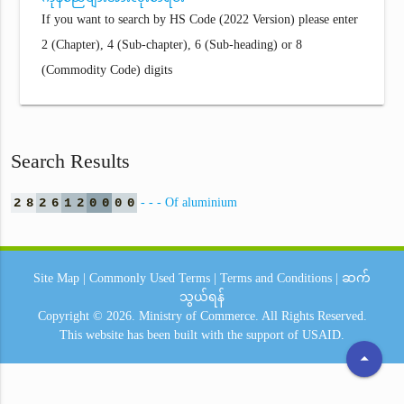
If you want to search by HS Code (2022 Version) please enter
2 (Chapter), 4 (Sub-chapter), 6 (Sub-heading) or 8
(Commodity Code) digits
Search Results
2
8
2
6
1
2
0
0
0
0
- - - Of aluminium
Site Map
|
Commonly Used Terms
|
Terms and Conditions
|
ဆက်
သွယ်ရန်
Copyright © 2026.
Ministry of Commerce.
All Rights Reserved.
This website has been built with the support of
USAID.
arrow_drop_up