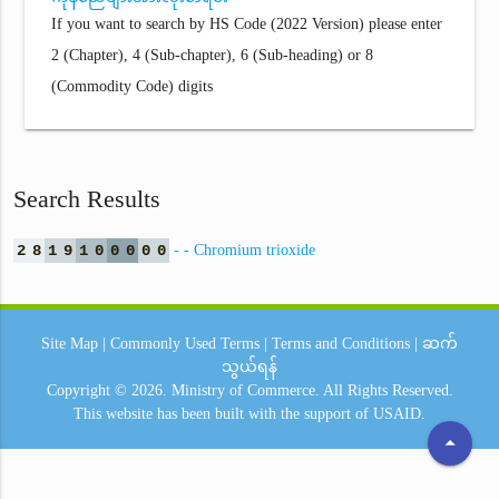
If you want to search by HS Code (2022 Version) please enter
2 (Chapter), 4 (Sub-chapter), 6 (Sub-heading) or 8
(Commodity Code) digits
Search Results
2
8
1
9
1
0
0
0
0
0
- - Chromium trioxide
Site Map
|
Commonly Used Terms
|
Terms and Conditions
|
ဆက်
သွယ်ရန်
Copyright © 2026.
Ministry of Commerce.
All Rights Reserved.
This website has been built with the support of
USAID.
arrow_drop_up