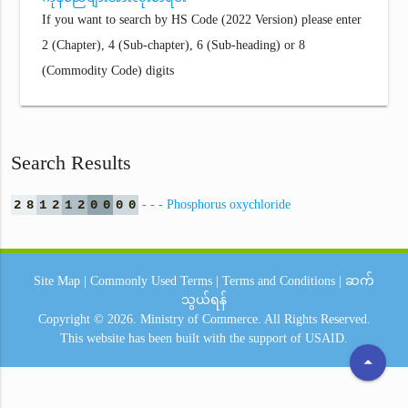
If you want to search by HS Code (2022 Version) please enter
2 (Chapter), 4 (Sub-chapter), 6 (Sub-heading) or 8
(Commodity Code) digits
Search Results
2
8
1
2
1
2
0
0
0
0
- - - Phosphorus oxychloride
Site Map
|
Commonly Used Terms
|
Terms and Conditions
|
ဆက်
သွယ်ရန်
Copyright © 2026.
Ministry of Commerce.
All Rights Reserved.
This website has been built with the support of
USAID.
arrow_drop_up