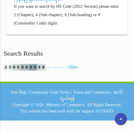
If you want to search by HS Code (2022 Version) please enter
2 (Chapter), 4 (Sub-chapter), 6 (Sub-heading) or 8
(Commodity Code) digits
Search Results
2
3
0
6
9
0
9
0
9
0
- - - - - - - - Other
Site Map
|
Commonly Used Terms
|
Terms and Conditions
|
ဆက်
သွယ်ရန်
Copyright © 2026.
Ministry of Commerce.
All Rights Reserved.
This website has been built with the support of
USAID.
arrow_drop_up