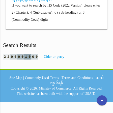
If you want to search by HS Code (2022 Version) please enter
2 (Chapter), 4 (Sub-chapter), 6 (Sub-heading) or 8
(Commodity Code) digits
Search Results
2
2
0
6
0
0
1
0
0
0
- - Cider or perry
Site Map
|
Commonly Used Terms
|
Terms and Conditions
|
ဆက်
သွယ်ရန်
Copyright © 2026.
Ministry of Commerce.
All Rights Reserved.
This website has been built with the support of
USAID.
arrow_drop_up