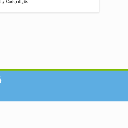
ity Code) digits
်