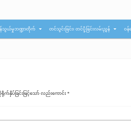
arrow_drop_down
arrow_drop_down
န်သွယ်မှုဘဏ္ဍာတိုက်
တင်သွင်းခြင်း၊ တင်ပို့ခြင်းလမ်းညွှန်
ဝန်
ုက်နှိပ်ခြင်းဖြင့်သော် လည်းကောင်း *