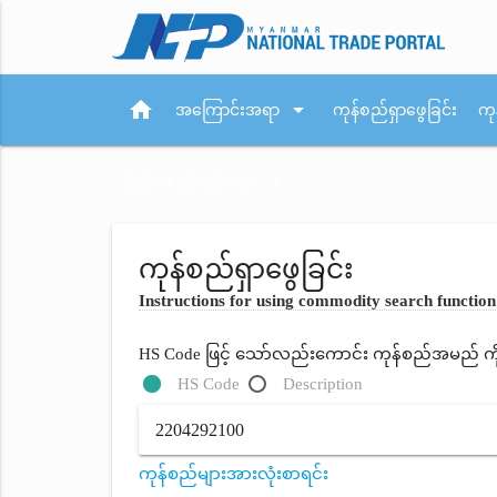
home
arrow_drop_down
အကြောင်းအရာ
ကုန်စည်ရှာဖွေခြင်း
ကု
arrow_drop_down
ပြည်ပစည်းမျဉ်းများ
ကုန်စည်ရှာဖွေခြင်း
Instructions for using commodity search function
HS Code ဖြင့် သော်လည်းကောင်း ကုန်စည်အမည် ကိုရိ
HS Code
Description
ကုန်စည်များအားလုံးစာရင်း