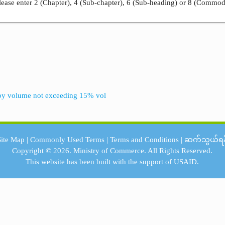
ease enter 2 (Chapter), 4 (Sub-chapter), 6 (Sub-heading) or 8 (Commod
th by volume not exceeding 15% vol
Site Map
|
Commonly Used Terms
|
Terms and Conditions
|
ဆက်သွယ်ရန
Copyright © 2026.
Ministry of Commerce.
All Rights Reserved.
This website has been built with the support of
USAID.