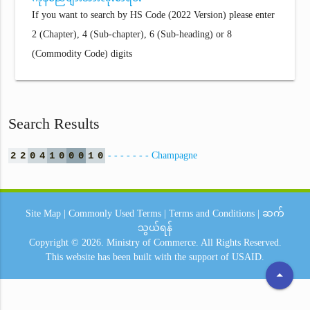
If you want to search by HS Code (2022 Version) please enter
2 (Chapter), 4 (Sub-chapter), 6 (Sub-heading) or 8
(Commodity Code) digits
Search Results
2
2
0
4
1
0
0
0
1
0
- - - - - - - Champagne
Site Map
|
Commonly Used Terms
|
Terms and Conditions
|
ဆက်
သွယ်ရန်
Copyright © 2026.
Ministry of Commerce.
All Rights Reserved.
This website has been built with the support of
USAID.
arrow_drop_up