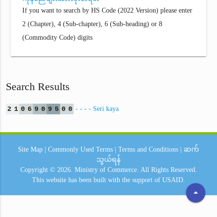
If you want to search by HS Code (2022 Version) please enter
2 (Chapter), 4 (Sub-chapter), 6 (Sub-heading) or 8
(Commodity Code) digits
Search Results
2
1
0
6
9
0
9
5
0
0
- - - - Seri kaya
Site Map
|
Commonly Used Terms
|
Terms and Conditions
|
ဆက်
သွယ်ရန်
Copyright © 2026.
Ministry of Commerce.
All Rights Reserved.
This website has been built with the support of
USAID.
arrow_drop_up