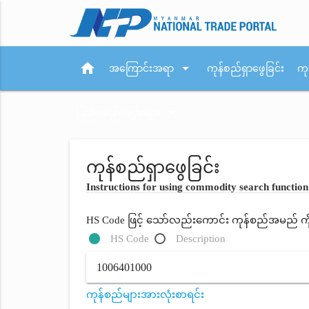
home
arrow_drop_down
အကြောင်းအရာ
ကုန်စည်ရှာဖွေခြင်း
ကု
arrow_drop_down
ပြည်ပစည်းမျဉ်းများ
ကုန်စည်ရှာဖွေခြင်း
Instructions for using commodity search function
HS Code ဖြင့် သော်လည်းကောင်း ကုန်စည်အမည် ကိုရိ
HS Code
Description
ကုန်စည်များအားလုံးစာရင်း