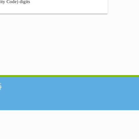
ity Code) digits
်