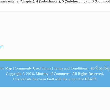
ease enter 2 (Chapter), 4 (Sub-chapter), 6 (Sub-heading) or 8 (Commod
eed
Site Map
|
Commonly Used Terms
|
Terms and Conditions
|
ဆက်သွယ်ရန
Copyright © 2026.
Ministry of Commerce.
All Rights Reserved.
This website has been built with the support of
USAID.