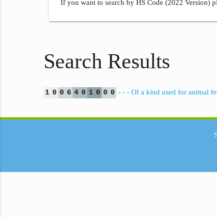
If you want to search by HS Code (2022 Version) pl
Search Results
- - - Of a kind used for animal f
1
0
0
6
4
0
1
0
0
0