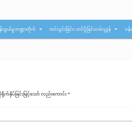
arrow_drop_down
arrow_drop_down
န်သွယ်မှုဘဏ္ဍာတိုက်
တင်သွင်းခြင်း၊ တင်ပို့ခြင်းလမ်းညွှန်
ဝန်
ုက်နှိပ်ခြင်းဖြင့်သော် လည်းကောင်း *