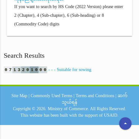
If you want to search by HS Code (2022 Version) please enter
2 (Chapter), 4 (Sub-chapter), 6 (Sub-heading) or 8
(Commodity Code) digits
Search Results
0
7
1
3
2
0
1
0
0
0
- - - Suitable for sowing
Site Map
|
Commonly Used Terms
|
Terms and Conditions
|
ဆက်
သွယ်ရန်
Copyright © 2026.
Ministry of Commerce.
All Rights Reserved.
This website has been built with the support of
USAID.
arrow_drop_up