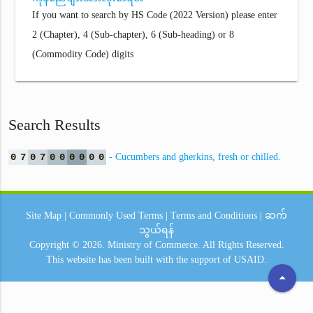
If you want to search by HS Code (2022 Version) please enter
2 (Chapter), 4 (Sub-chapter), 6 (Sub-heading) or 8
(Commodity Code) digits
Search Results
0
7
0
7
0
0
0
0
0
0
- Cucumbers and gherkins, fresh or chilled.
Site Map
|
Commonly Used Terms
|
Terms and Conditions
|
ဆက်
သွယ်ရန်
Copyright © 2026.
Ministry of Commerce.
All Rights Reserved.
This website has been built with the support of
USAID.
arrow_drop_up