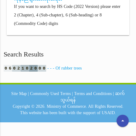
If you want to search by HS Code (2022 Version) please enter
2 (Chapter), 4 (Sub-chapter), 6 (Sub-heading) or 8
(Commodity Code) digits
Search Results
0
6
0
2
1
0
2
0
0
0
- - - Of rubber trees
Site Map
|
Commonly Used Terms
|
Terms and Conditions
|
ဆက်
သွယ်ရန်
Copyright © 2026.
Ministry of Commerce.
All Rights Reserved.
This website has been built with the support of
USAID.
arrow_drop_up