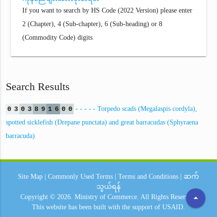
If you want to search by HS Code (2022 Version) please enter
2 (Chapter), 4 (Sub-chapter), 6 (Sub-heading) or 8
(Commodity Code) digits
Search Results
0
3
0
3
8
9
1
6
0
0
- - - - - Torpedo scads (Megalaspis cordyla),
spotted sicklefish (Drepane punctata) and great barracudas (Sphyraena
barracuda)
Site Map
|
Commonly Used Terms
|
Terms and Conditions
|
ဆက်
သွယ်ရန်
arrow_drop_up
Copyright © 2026.
Ministry of Commerce.
All Rights Reserved.
This website has been built with the support of
USAID.