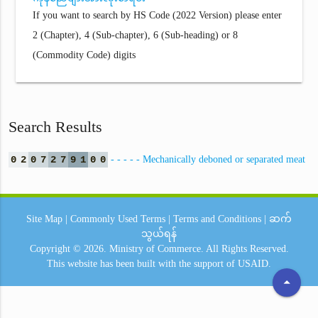
If you want to search by HS Code (2022 Version) please enter
2 (Chapter), 4 (Sub-chapter), 6 (Sub-heading) or 8
(Commodity Code) digits
Search Results
0
2
0
7
2
7
9
1
0
0
- - - - - Mechanically deboned or separated meat
Site Map
|
Commonly Used Terms
|
Terms and Conditions
|
ဆက်
သွယ်ရန်
Copyright © 2026.
Ministry of Commerce.
All Rights Reserved.
This website has been built with the support of
USAID.
arrow_drop_up