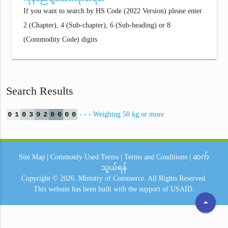
If you want to search by HS Code (2022 Version) please enter
2 (Chapter), 4 (Sub-chapter), 6 (Sub-heading) or 8
(Commodity Code) digits
Search Results
0
1
0
3
9
2
0
0
0
0
- - - Weighing 50 kg or more
Site Map
|
Commonly Used Terms
|
Terms and Conditions
|
ဆက်
သွယ်ရန်
Copyright © 2026.
Ministry of Commerce.
All Rights Reserved.
This website has been built with the support of
USAID.
arrow_drop_up