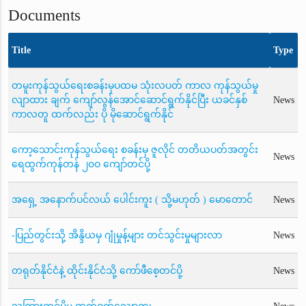
Documents
Title
Type
တမူးကုန်သွယ်ရေးစခန်းမှပထမ သုံးလပတ် ကာလ ကုန်သွယ်မှု
လျာထား ချက် ကျော်လွန်အောင်ဆောင်ရွက်နိုင်ပြီး ယခင်နှစ်
News
ကာလတူ ထက်လည်း ပို မိုဆောင်ရွက်နိုင်
ကော့သောင်းကုန်သွယ်ရေး စခန်းမှ ဇူလိုင် တတိယပတ်အတွင်း
News
ရေထွက်ကုန်တန် ၂၀ဝ ကျော်တင်ပို့
အရှေ့ အနောက်ပင်လယ် ပေါင်းကူး ( သို့မဟုတ် ) မောတောင်
News
-ပြည်တွင်းသို့ အိန္ဒိယမှ ဂျုံမှုန့်များ တင်သွင်းမှုများလာ
News
တရုတ်နိုင်ငံနဲ့ ထိုင်းနိုင်ငံသို့ ကော်ဖီစေ့တင်ပို့
News