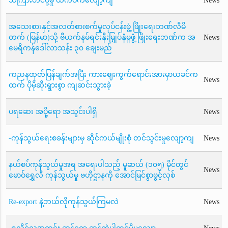
သကြားတင်ပို့မှု ထက်ဝက်လျော့ကျ
News
အသေးစားနှင့်အလတ်စားစက်မှုလုပ်ငန်းဖွံ့ ဖြိုးရေးဘဏ်လီမိ
တက် (မြန်မာ)သို့ ဗီယက်နမ်ရင်းနှီးမြှုပ်နှံမှုဖွံ့ ဖြိုးရေးဘဏ်က အ
News
မေရိကန်ဒေါ်လာသန်း ၃၀ ချေးမည်
ကညနထုတ်ပြန်ချက်အပြီး ကားဈေးကွက်ရောင်းအားမှာယခင်က
News
ထက် ပိုမိုဆိုးရွားစွာ ကျဆင်းသွားခဲ့
ပရဆေး အပို့ရော အသွင်းပါရှိ
News
-ကုန်သွယ်ရေးစခန်းများမှ ဆိုင်ကယ်မျိုးစုံ တင်သွင်းမှုလျော့ကျ
News
နယ်စပ်ကုန်သွယ်မှုအရ အရေးပါသည့် မူဆယ် (၁၀၅) မိုင်တွင်
News
မောဝ်ရွှေလီ ကုန်သွယ်မှု ဗဟိုဌာနကို အောင်မြင်စွာဖွင့်လှစ်
Re-export နဲ့ဘယ်လိုကုန်သွယ်ကြမလဲ
News