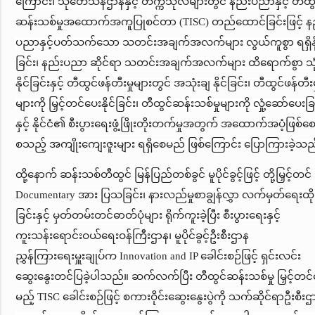
ကြောင်း၊ သုတေသနဌာနနှင့် တက္ကသိုလ်များတွင် နည်းပညာနှင့် တီထွ
ဆန်းသစ်မှုအထောက်အကူပြုစင်တာ (TISC) တည်ထောင်ခြင်းဖြင့် န
ပညာနှင့်ပတ်သက်သော သတင်းအချက်အလက်များ လွယ်ကူစွာ ရရှိနို
ခြင်း၊ နည်းပညာ ဆိုင်ရာ သတင်းအချက်အလက်များ ထိရောက်စွာ သုံး
နိုင်ခြင်းနှင့် တီထွင်ဖန်တီးမှုများတွင် အသုံးချ နိုင်ခြင်း၊ တီထွင်ဖန်တီးမ
များကို မြှင့်တင်ပေးနိုင်ခြင်း၊ တီထွင်ဆန်းသစ်မှုများကို လှုံ့ဆော်ပေးခြ
နှင့် နိုင်ငံ၏ စီးပွားရေးဖွံ့ဖြိုးတိုးတက်မှုအတွက် အထောက်အပံ့ဖြစ်စေ
စသည့် အကျိုးကျေးဇူးများ ရရှိစေမည် ဖြစ်ကြောင်း ပြောကြားခဲ့သည
ထို့နောက် ဆန်းသစ်တီထွင် မြန်ပြည်တစ်ခွင် မူပိုင်ခွင့်ဖြင့် တို့မြှင့်တင်
Documentary အား ပြသခြင်း၊ နားလည်မှုစာချွန်လွှာ လက်မှတ်ရေးထို
ခြင်းနှင့် မှတ်တမ်းတင်ဓာတ်ပုံများ ရိုက်ကူးခဲ့ပြီး စီးပွားရေးနှင့်
ကူးသန်းရောင်းဝယ်ရေးဝန်ကြီးဌာန၊ မူပိုင်ခွင့်ဦးစီးဌာန
ညွှန်ကြားရေးမှူးချုပ်က Innovation and IP ခေါင်းစဉ်ဖြင့် ရှင်းလင်း
ဆွေးနွေးတင်ပြခဲ့ပါသည်။ ဆက်လက်ပြီး တီထွင်ဆန်းသစ်မှု မြှင့်တင
မည့် TISC ခေါင်းစဉ်ဖြင့် စကားဝိုင်းဆွေးနွေးပွဲကို သက်ဆိုင်ရာဦးစီးဌ