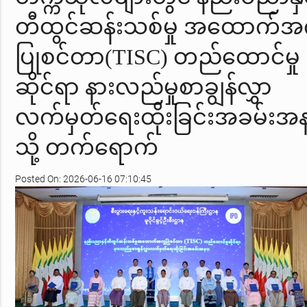
တီထွင်ဆန်းသစ်မှု အထောက်အ
ပြုစင်တာ(TISC) တည်ထောင်မှု
ဆိုင်ရာ နားလည်မှုစာချွန်လွှာ
လက်မှတ်ရေးထိုးခြင်းအခမ်းအန
သို့ တက်ရောက်
Posted On: 2026-06-16 07:10:45