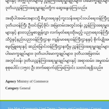
များနှင့် တက္ကသိုလ်များမှ ညွှန်ကြားရေးမှူးချုပ်များ၊ ပါမောက္ခချုပ်များ
ဒုတိယညွှန်ကြားရေးမှူးချုပ်တို့က ဆွေးနွေးခဲ့ကြသည်။
အဆိုပါအခမ်းအနားသို့ စီးပွားရေးနှင့်ကူးသန်းရောင်းဝယ်ရေးဝန်ကြီး
ဒုတိယဝန်ကြီး ဦးဝင်းမြင့်ခိုင်၊ အမြဲတမ်းအတွင်းဝန်၊ ညွှန်ကြားရေးမှူးခ
များနှင့် နားလည်မှုစာချွန်လွှာ လက်မှတ်ရေးထိုးမည့် ပညာရေးဝန်ကြီ
သိပ္ပံနှင့်နည်းပညာဝန်ကြီးဌာန၊ ကျန်းမာရေးဝန်ကြီးဌာနနှင့် စိုက်ပျိုးရ
မွေးမြူရေးနှင့် ဆည်မြောင်းဝန်ကြီးဌာနတို့မှ ညွှန်ကြားရေးမှူးချုပ်မျာ
ပါမောက္ခချုပ်များ၊ ဒုတိယပါမောက္ခချုပ်များ၊ ဒုတိယအမြဲတမ်း
အတွင်းဝန်၊ ဒုတိယညွှန်ကြားရေးမှူးချုပ်များနှင့် အရာထမ်း၊ အမှုထမ်
စုစုပေါင်း (၁၅၀) ဦး တက်ရောက်ခဲ့ကြကြောင်း သတင်းရရှိသည်။
Agency
Ministry of Commerce
Category
General
Site Map
|
Commonly Used Terms
|
Terms and Conditions
|
Contact