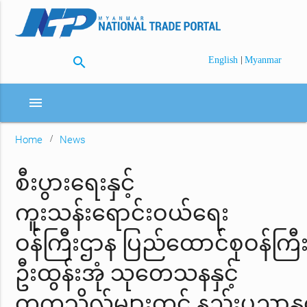
search
|
English
Myanmar
menu
Home
News
စီးပွားရေးနှင့်
ကူးသန်းရောင်းဝယ်ရေး
ဝန်ကြီးဌာန ပြည်ထောင်စုဝန်ကြီ
ဦးထွန်းအုံ သုတေသနနှင့်
တက္ကသိုလ်များတွင် နည်းပညာနှင