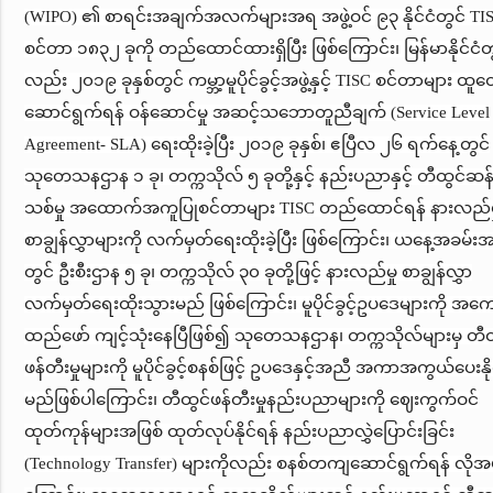
(WIPO) ၏ စာရင်းအချက်အလက်များအရ အဖွဲ့ဝင် ၉၃ နိုင်ငံတွင် TI
စင်တာ ၁၈၃၂ ခုကို တည်ထောင်ထားရှိပြီး ဖြစ်ကြောင်း၊ မြန်မာနိုင်ငံတ
လည်း ၂၀၁၉ ခုနှစ်တွင် ကမ္ဘာ့မူပိုင်ခွင့်အဖွဲ့နှင့် TISC စင်တာများ ထူ
ဆောင်ရွက်ရန် ဝန်ဆောင်မှု အဆင့်သဘောတူညီချက် (Service Level
Agreement- SLA) ရေးထိုးခဲ့ပြီး ၂၀၁၉ ခုနှစ်၊ ဧပြီလ ၂၆ ရက်နေ့တွင်
သုတေသနဌာန ၁ ခု၊ တက္ကသိုလ် ၅ ခုတို့နှင့် နည်းပညာနှင့် တီထွင်ဆန်
သစ်မှု အထောက်အကူပြုစင်တာများ TISC တည်ထောင်ရန် နားလည်မ
စာချွန်လွှာများကို လက်မှတ်ရေးထိုးခဲ့ပြီး ဖြစ်ကြောင်း၊ ယနေ့အခမ်း
တွင် ဦးစီးဌာန ၅ ခု၊ တက္ကသိုလ် ၃၀ ခုတို့ဖြင့် နားလည်မှု စာချွန်လွှာ
လက်မှတ်ရေးထိုးသွားမည် ဖြစ်ကြောင်း၊ မူပိုင်ခွင့်ဥပဒေများကို အက
ထည်ဖော် ကျင့်သုံးနေပြီဖြစ်၍ သုတေသနဌာန၊ တက္ကသိုလ်များမှ တီထ
ဖန်တီးမှုများကို မူပိုင်ခွင့်စနစ်ဖြင့် ဥပဒေနှင့်အညီ အကာအကွယ်ပေးနို
မည်ဖြစ်ပါကြောင်း၊ တီထွင်ဖန်တီးမှုနည်းပညာများကို ဈေးကွက်ဝင်
ထုတ်ကုန်များအဖြစ် ထုတ်လုပ်နိုင်ရန် နည်းပညာလွှဲပြောင်းခြင်း
(Technology Transfer) များကိုလည်း စနစ်တကျဆောင်ရွက်ရန် လိုအ