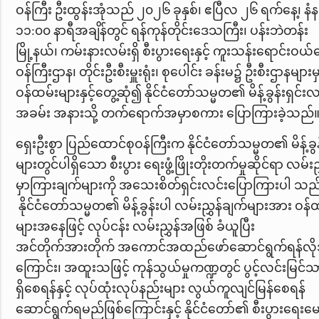
ဝန်ကြီး ဦးထွန်းအုံသည် ၂၀၂၆ ခုနှစ်၊ ဧပြီလ ၂၆ ရက်နေ့၊ နံ
၁၁
:
၀၀ နာရီအချိန်တွင် ရန်ကုန်တိုင်းဒေသကြီး၊ ပန်းဘဲတန်း
မြို့နယ်၊ ကမ်းနားလမ်းရှိ စီးပွားရေးနှင့် ကူးသန်းရောင်းဝယ်
ဝန်ကြီးဌာန၊ တိုင်းဦးစီးမှူးရုံး၊ စုပေါင်း ခန်းမ၌ ဦးစီးဌာနများမ
ဝန်ထမ်းများနှင့်တွေ့ဆုံ၍ နိုင်ငံတော်သမ္မတ၏ မိန့်ခွန်းရှင်းလင
အခမ်း အနားသို့ တက်ရောက်အမှာစကား ပြောကြားခဲ့သည်
ရှေးဦးစွာ ပြည်ထောင်စုဝန်ကြီးက နိုင်ငံတော်သမ္မတ၏ မိန့်ခွန
များတွင်ပါရှိ‌သော စီးပွား ရေးဖွံ့ဖြိုးတိုးတက်မှုဆိုင်ရာ လမ်းည
မှာကြားချက်များကို အသေးစိတ်ရှင်းလင်းပြောကြားပါ သည
နိုင်ငံတော်သမ္မတ၏ မိန့်ခွန်းပါ လမ်းညွှန်ချက်များအား ဝန်
များအနေဖြင့် လုပ်ငန်း လမ်းညွှန်အဖြစ် ခံယူပြီး
အင်တိုက်အားတိုက် အကောင်အထည်ဖော်ဆောင်ရွက်ရန်လိ
ကြောင်း၊ အထူးသဖြင့် ကုန်သွယ်မှုကဏ္ဍတွင် ပွင့်လင်းမြင်သာ
ရှိစေရန်နှင့် လုပ်ထုံးလုပ်နည်းများ လွယ်ကူလျင်မြန်စေရန်
ဆောင်ရွက်ရမည်ဖြစ်ကြောင်းနှင့် နိုင်ငံတော်၏ စီးပွားရေးမေ