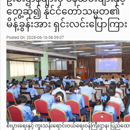
တွေ့ဆုံ၍ နိုင်ငံတော်သမ္မတ၏
မိန့်ခွန်းအား ရှင်းလင်းပြောကြား
Posted On: 2026-06-16 06:59:07
စီးပွားရေးနှင့် ကူးသန်းရောင်းဝယ်ရေးဝန်ကြီးဌာန၊ ပြည်ထော