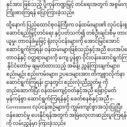
နှင်အား ဖြစ်သည့် ပို့ကုန်ကဏ္ဍမြှင့် တင်ရေးအတွက် အစွမ်းက
ကြိုးစားကြရန် ပြောကြားခဲ့သည်။
ထို့နောက် ပြည်ထောင်စုဝန်ကြီးက ဝန်ထမ်းများ၏ လုပ်ငန်းစွ
ဆောင်ရည်မြှင့်တင်ရေး နှင့်ပတ်သက်၍ တစ်ဦးချင်းစီမှ တာဝ
ယူမှု၊ တာဝန်ခံမှုဖြင့် ရုံးလုပ်ငန်းများကို အောင်မြင်အောင်
ဆောင်ရွက်ကြရန်၊ ဝန်ထမ်းများဖြစ်သည်နှင့်အညီ ပေးအပ
တာဝန်နှင့် ဝတ္တရားများကို ကျေ ပွန်စွာ ဝိုင်းဝန်းဆောင်ရွက်က
နိုင်ငံတော်မှ ချမှတ်ထားသည့် အမိန့်၊ ညွှန်ကြားချက်များ၊
စည်းမျဉ်း စည်းကမ်းများ၊ ဥပဒေများအား တိကျစွာလိုက်နာ
ဆောင်ရွက်ကြရန်၊ ဌာနတွင်း စည်းလုံးညီညွှတ်မှု ကို
တည်ဆောက်ပြီး ဝန်ထမ်းကျင့်ဝတ်နှင့်အညီ ဖြောင့်မတ်
မှန်ကန်စွာ ဆောင်ရွက်ကြရန်နှင့် ခေတ်စနစ်နှင့်အညီ
e-
Government
လုပ်ငန်းစဉ်များကို ကျွမ်းကျင်စွာအသုံးပြုပြီး
ဝန်ဆောင်မှု ပေးနိုင်ရန်အတွက် အမြဲလေ့လာဆည်းပူးကြရန်တ
ကို လမ်းညွှန်မှာ ကြားခဲ့သည်။