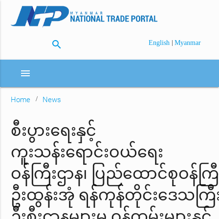
search
|
English
Myanmar
menu
Home
News
စီးပွားရေးနှင့်
ကူးသန်းရောင်းဝယ်ရေး
ဝန်ကြီးဌာန၊ ပြည်ထောင်စုဝန်ကြီ
ဦးထွန်းအုံ ရန်ကုန်တိုင်းဒေသကြီး
ဦးစီးဌာနများမှ ဝန်ထမ်းများနှင့်