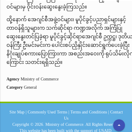
ဝင်များမှ ဝိုင်းဝန်းဆွေးနွေးခဲ့ကြသည်။
ထို့နောက် အေဂျင်စီအဖွဲ့ဝင်များ၊ မူပိုင်ခွင့်ပညာရှင်များနှင့်
တာဝန်ရှိသူများက သက်ဆိုင်ရာ ကဏ္ဍအလိုက် အကြံပြု
ဆွေးနွေးတင်ပြခဲ့ရာ မူပိုင်ခွင့်ဆိုင်ရာအေဂျင်စီ ဥက္ကဋ္ဌ၊ ဒုတိ
ဝန်ကြီး ဦးမင်းမင်းက ပေါင်းစပ်ညှိနှိုင်းဆောင်ရွက်ပေးခဲ့ပြီး
နိဂုံးချုပ်စကားပြောကြားကာ အစည်းအဝေးကို ရုပ်သိမ်းလို
ကြောင်း သတင်းရရှိသည်။
Agency
Ministry of Commerce
Category
General
Site Map
|
Commonly Used Terms
|
Terms and Conditions
|
Contact
Us
arrow_drop_up
Copyright © 2026.
Ministry of Commerce.
All Rights Reserved.
This website has been built with the support of
USAID.