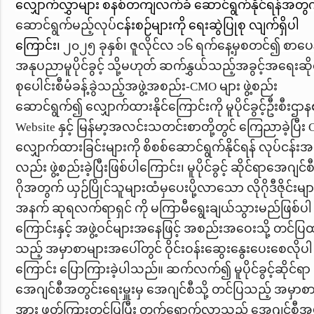
လျှောက်လွှာများ စနစ်တကျလက်ခံ ဆောင်ရွက်နိုင်ရန်အတွ
ဆောင်ရွက်မည့်လုပ်
ငန်းစဉ်များကို ရေးဆွဲပြုစု လျက်ရှိပါ
ကြောင်း၊
၂၀၂၅ ခုနှစ်၊ ဇူလိုင်လ ၁၆ ရက်နေ့မှစတင်၍ စာပေနှ
အနုပညာမူပိုင်ခွင့် သို့မဟုတ်
ဆက်နွှယ်သည့်အခွင့်အရေးဆို
စုပေါင်းစီမံခန့်ခွဲသည့်အဖွဲ့အစည်း-
CMO
များ ဖွဲ့စည်း
ဆောင်ရွက်၍ လျှောက်ထားနိုင်ကြောင်းကို မူပိုင်ခွင့်ဦးစီးဌ
Website
နှင့် မြန်မာ့အလင်းသတင်းစာတို့တွင် ကြေညာခဲ့ပြီး
လျှောက်ထားခြင်းများကို စိစစ်ဆောင်ရွက်နိုင်ရန် လုပ်ငန်းအဖွ
လည်း ဖွဲ့စည်းခဲ့ပြီးဖြစ်ပါကြောင်း၊
မူပိုင်ခွင့်
ဆိုင်ရာအေဂျင်စီ
ဂိုအတွက်
ယှဉ်ပြိုင်သူများထံမှပေးပို့လာသော လိုဂိုဒီဇိုင်းမျာ
အနက် ဆုရလက်ရာရှင်
ကို မကြာမီရွေးချယ်သွားမည်ဖြစ်ပါ
ကြောင်းနှင့် အဖွဲ့ဝင်များအနေဖြင့်
အစည်းအဝေးသို့ တင်ပြ
သည့် အမှာစာများအပေါ်တွင် ဝိုင်းဝန်းဆွေးနွေးပေးစေလိုပါ
ကြောင်း ပြောကြားခဲ့ပါသည်။ ဆက်လက်၍ မူပိုင်ခွင့်ဆိုင်ရာ
အေဂျင်စီအတွင်းရေးမှူးမှ အေဂျင်စီသို့ တင်ပြသည့် အမှာစ
အား ဖတ်ကြားတင်ပြပြီး တက်ရောက်လာသည့် အေဂျင်စီအဖွ