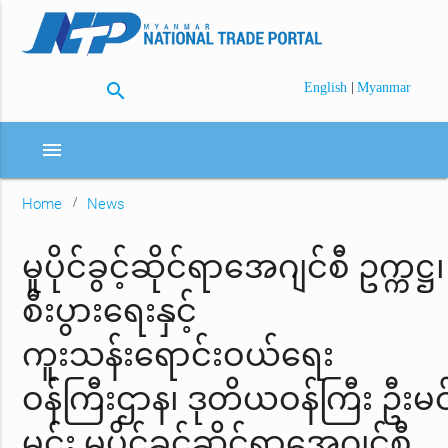
search
|
English
Myanmar
menu
Home
News
မူပိုင်ခွင့်ဆိုင်ရာအေဂျင်စီ ဥက္ကဋ္ဌ၊
စီးပွားရေးနှင့်
ကူးသန်းရောင်းဝယ်ရေး
ဝန်ကြီးဌာန၊ ဒုတိယဝန်ကြီး ဦးမင
မင်း မူပိုင်ခွင့်ဆိုင်ရာအေဂျင်စီ