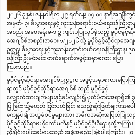
၂၀၂၆ ခုနှစ်၊ ဇန်နဝါရီလ ၂၉ ရက်နေ့၊ ၁၄
:
၀၀ နာရီအချိန်တွင် 
အမှတ်- ၃၊
စီးပွားရေးနှင့် ကူးသန်းရောင်းဝယ်ရေးဝန်ကြီးဌာ
အစည်း အဝေးခန်းမ-၁ ၌ ကျင်းပပြုလုပ်ခဲ့သည့် မူပိုင်ခွင့်ဆို
အေဂျင်စီအစည်းအဝေး
၁/၂၀၂၆ သို့ မူပိုင်ခွင့်ဆိုင်ရာအေဂျင
ဥက္ကဋ္ဌ၊ စီးပွားရေးနှင့်ကူးသန်းရောင်းဝယ်ရေးဝန်ကြီးဌာန၊ ဒ
ဝန်ကြီး ဦးမင်းမင်း တက်ရောက်အဖွင့်အမှာစကား ပြော
ကြားသည်။
မူပိုင်ခွင့်ဆိုင်ရာအေဂျင်စီဥက္ကဋ္ဌက အဖွင့်အမှာစကားပြောကြ
ရာတွင် မူပိုင်ခွင့်ဆိုင်ရာအေဂျင်စီ သည် မူပိုင်ခွင့်
လျှောက်ထားချက်များနှင့်စပ်လျဉ်း၍ မှတ်ပုံတင်အရာရှိ၏ ခွင
ပြုခြင်း သို့မဟုတ် ငြင်းပယ်ခြင်း စသည့်ဆုံးဖြတ်ချက်အပေါ
ကျေနပ်၍ အယူခံဝင်မှုများအား အဓိကအဆုံးအဖြတ်ပြုသည့
ပိုင်ခွင့်ဆိုင်ရာဗဟိုကော်မတီနှင့် မူပိုင်ခွင့်ဦးစီးဌာနတို့အကြား
ညှိနှိုင်းပေါင်းစပ်ပေးသည့် အဖွဲ့အစည်း ဖြစ်ပါကြောင်း၊ ၂