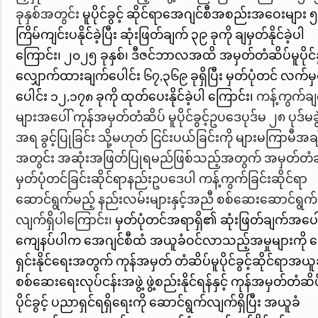
ခုနှစ်အတွင်း
မူပိုင်ခွင့်
ဆိုင်ရာအေဂျင်စီအစည်းအဝေးများ 
ကြိမ်ကျင်းပနိုင်ခဲ့ပြီး ဆုံးဖြတ်ချက် ၃၉ ခုကို ချမှတ်နိုင်ခဲ့ပါ
ကြောင်း၊
၂၀၂၅ ခုနှစ်၊ ဒီဇင်ဘာလအထိ အမှတ်တံဆိပ်မူပိုင်ခွ
လျှောက်ထားချက်ပေါင်း ၆၇
,
၃၆၉ ခုရှိပြီး မှတ်ပုံတင် လက်မ
ပေါင်း ၁၂
,
၁၇၈ ခုကို ထုတ်ပေးနိုင်ခဲ့ပါ ကြောင်း၊
ကန့်ကွက်ခ
များအပေါ် ကုန်အမှတ်တံဆိပ် မူပိုင်ခွင့်ဥပဒေပုဒ်မ ၂၈ ပုဒ်မခွ
အရ ခွင့်ပြုခြင်း သို့မဟုတ် ငြင်းပယ်ခြင်းကို
များမကြာမီအချိ
အတွင်း အဆုံးအဖြတ်ပြုရမည်ဖြစ်သည့်အတွက် အမှတ်တံဆ
မှတ်ပုံတင်ခြင်းဆိုင်ရာနည်းဥပဒေပါ ကန့်ကွက်ခြင်းဆိုင်ရာ
ဆောင်ရွက်မည့် နည်းလမ်းများနှင့်အညီ စစ်ဆေးဆောင်ရွက်
လျက်ရှိပါကြောင်း၊
မှတ်ပုံတင်အရာရှိ၏ ဆုံးဖြတ်ချက်အပေါ
ကျေနပ်ပါက အေဂျင်စီထံ အယူခံဝင်လာသည့်အမှုများကို ဖ
ရှင်းနိုင်ရေးအတွက် ကုန်အမှတ် တံဆိပ်မူပိုင်ခွင့်ဆိုင်ရာအယူ
စစ်ဆေးရေးလုပ်ငန်းအဖွဲ့ ဖွဲ့စည်းနိုင်ရန်နှင့် ကုန်အမှတ်တံဆိပ
ပိုင်ခွင့် ပညာရှင်ရရှိရေးကို ဆောင်ရွက်လျက်ရှိပြီး အယူခံ