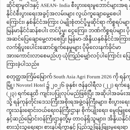
ဆိုင်ရာမူဝါဒနှင့်
ASEAN- India
စီးပွားရေးမူဘောင်များအရ န
နိုင်ငံစီးပွားရေးအခွင့်အလမ်းများ လွယ်ကူချောမွေ့စေပါ
ကြောင်း၊ နှစ်နိုင်ငံအကြား ပဲမျိုးစုံတင်ပို့မှုဆိုင်ရာ ကိစ္စရပ်မျာ
မြန်မာနိုင်ငံဆန်စပါး တင်ပို့မှု၊ ငွေကြေး၊ ဘဏ်ကိစ္စရပ်များ
ပို
အဆင်ပြေချောမွေ့လာစေပြီး မြန်မာ-အိန္ဒိယနှစ်နိုင်ငံအကြာ
လက်ရှိပူးပေါင်းဆောင်ရွက်နေမှုများ ပိုမိုလေးနက်ခိုင်မာ
အားကောင်းလာစေမည်ဟု ယုံကြည်မျှော်လင့်ပါကြောင်း ပြ
ကြားခဲ့ပါသည်။
စတုတ္ထအကြိမ်မြောက်
South Asia Agri Forum 2026
ကို
ရန်က
မြို့၊
Novotel Hotel
၌
၂၀၂၆ ခုနှစ်၊ ဇန်နဝါရီလ (၂၂) ရက်နေ့
(၂၃) ရက်နေ့ထိ ကျင်းပပြုလုပ်မည်ဖြစ်ပြီး အဆိုပါအခမ်း
သို့ ရန်ကုန်တိုင်းဒေသကြီးအစိုးရအဖွဲ့ဝန်ကြီးများ၊ စီးပွားရေးန
ကူးသန်းရောင်းဝယ်ရေးဝန်ကြီးဌာန၊
စိုက်ပျိုးရေး၊ မွေးမြူရ
နှင့်ဆည်မြောင်းဝန်ကြီးဌာနတို့မှ တာဝန်ရှိသူများ၊ အိန္ဒိယနိုင်င
စားသုံးသူရေးရာ၊ စားနပ်ရိက္ခာနှင့် ပြည်သူ့ဖြန့်ဖြူးမှုရေးရာ