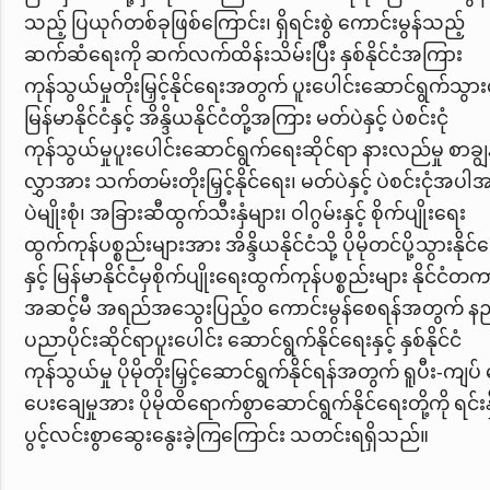
သည့် ပြယုဂ်တစ်ခုဖြစ်ကြောင်း၊ ရှိရင်းစွဲ ကောင်းမွန်သည့်
ဆက်ဆံရေးကို ဆက်လက်ထိန်းသိမ်းပြီး နှစ်နိုင်ငံအကြား
ကုန်သွယ်မှုတိုးမြှင့်နိုင်ရေးအတွက် ပူးပေါင်းဆောင်ရွက်သွာ
မြန်မာနိုင်ငံ
နှင့် အိန္ဒိယနိုင်ငံတို့အကြား မတ်ပဲနှင့် ပဲစင်းငုံ
ကုန်သွယ်မှုပူးပေါင်းဆောင်ရွက်ရေးဆိုင်ရာ နားလည်မှု
စာချွ
လွှာအား သက်တမ်းတိုးမြှင့်နိုင်ရေး၊
မတ်ပဲနှင့် ပဲစင်းငုံအပါ
ပဲမျိုးစုံ၊ အခြားဆီထွက်သီးနှံများ၊ ဝါဂွမ်းနှင့် စိုက်ပျိုးရေး
ထွက်ကုန်ပစ္စည်းများအား အိန္ဒိယနိုင်ငံသို့ ပိုမိုတင်ပို့သွားနိုင်
နှင့် မြန်မာနိုင်ငံမှစိုက်ပျိုးရေးထွက်ကုန်ပစ္စည်းများ နိုင်ငံတ
အဆင့်မီ အရည်အသွေးပြည့်ဝ ကောင်းမွန်စေရန်အတွက် နည
ပညာပိုင်းဆိုင်ရာပူးပေါင်း ဆောင်ရွက်နိုင်ရေးနှင့် နှစ်နိုင်ငံ
ကုန်သွယ်မှု ပိုမိုတိုးမြှင့်ဆောင်ရွက်နိုင်ရန်အတွက် ရူပီး-ကျပ် 
ပေးချေမှုအား ပိုမိုထိရောက်စွာဆောင်ရွက်နိုင်ရေးတို့ကို ရင်းနှ
ပွင့်လင်းစွာဆွေးနွေးခဲ့ကြကြောင်း သတင်းရရှိသည်။