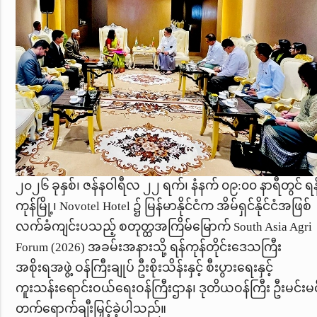
၂၀၂၆ ခုနှစ်၊ ဇန်နဝါရီလ ၂၂
ရက်၊ နံနက် ၀၉:၀၀ နာရီတွင် ရန
ကုန်မြို့၊
Novotel Hotel
၌
မြန်မာနိုင်ငံက အိမ်ရှင်နိုင်ငံအဖြစ်
လက်ခံကျင်းပသည့် စတုတ္ထအကြိမ်မြောက်
South Asia Agri
Forum (2026)
အခမ်းအနားသို့ ရန်ကုန်တိုင်းဒေသကြီး
အစိုးရအဖွဲ့ ဝန်ကြီးချုပ် ဦးစိုးသိန်းနှင့် စီးပွားရေးနှင့်
ကူးသန်းရောင်းဝယ်ရေးဝန်ကြီးဌာန၊ ဒုတိယဝန်ကြီး
ဦးမင်းမင်
တက်ရောက်ချီးမြှင့်ခဲ့ပါသည်။