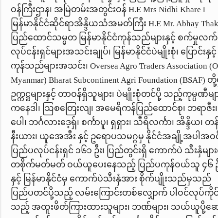
ဝန်ကြီးဌာန၊ အမြဲတမ်းအတွင်းဝန်
H.E Mrs Nidhi Khare
၊
မြန်မာနိုင်ငံဆိုင်ရာအိန္ဒိယသံအမတ်ကြီး
H.E Mr. Abhay Tha
ပြည်ထောင်သမ္မတ မြန်မာနိုင်ငံကုန်သည်များနှင့် စက်မှုလက်မ
လုပ်ငန်းရှင်များအသင်းချုပ်၊ မြန်မာနိုင်ငံပဲမျိုးစုံ၊ ပြောင်းနှင့် 
ကုန်သည်များအသင်း၊
Oversea Agro Traders Association (
Myanmar) Bharat Subcontinent Agri Foundation (BSAF)
တို့
ဥက္ကဋ္ဌများနှင့် တာဝန်ရှိသူများ၊ ပဲမျိုးစုံတင်ပို့ သည့်ကုမ္ပဏီမျ
ကနေဒါ၊ ဩစတြေးလျ၊ အမေရိကန်ပြည်ထောင်စု၊ ဘရာဇီး၊ 
ပေါ၊ ဘင်္ဂလားဒေ့ရှ်၊ စင်္ကာပူ၊ ရှရှား၊ သီရိလင်္ကာ၊ အိန္ဒိယ၊
တန်
နီးယား၊ ယူအေအီး နှင့် ဥရောပသမဂ္ဂမှ နိုင်ငံအချို့အပါအဝင
ပြည်ပလုပ်ငန်းရှင် ၁၆၁ ဦး၊ ပြည်တွင်းရှိ ကောက်ပဲ သီးနှံများ
တစိုက်မတ်မတ် ဝယ်ယူပေးနေသည့် ပြည်ပကုန်ဝယ်သူ ၄၆ 
နှင့် မြန်မာနိုင်ငံမှ ကောက်ပဲသီးနှံအား စိုက်ပျိုးသည်မှသည်
ပြည်ပတင်ပို့သည့် လမ်းကြောင်းတစ်လျှောက် ပါဝင်လုပ်ကိုင
သည့် အထူးဖိတ်ကြားထားသူများ၊ ဘဏ်များ၊ သယ်ယူပို့ဆေ