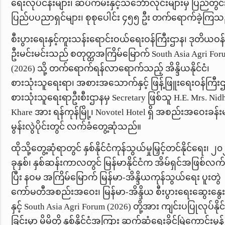
ရေးလုပ်ငန်းများ၊ ဆိပ်ကမ်းနှင့်သင်္ဘောလိုင်းများမှ ပြည်တွင်
ပြည်ပပညာရှင်များ၊ စုစုပေါင်း ၄၅၅ ဦး တက်ရောက်ခဲ့ကြသ
စီးပွားရေးနှင့်ကူးသန်းရောင်းဝယ်ရေးဝန်ကြီးဌာန၊ ဒုတိယဝန်
ဦးမင်းမင်းသည်
စတုတ္ထအကြိမ်မြောက်
South Asia Agri Fo
(2026)
သို့ တက်ရောက်ရန်လာ‌ရောက်သည့် အိန္ဒိယနိုင်ငံ၊
စားသုံးသူရေးရာ၊ အစားအသောက်နှင့် ဖြန့်ဖြူးရေးဝန်ကြီးဌ
စားသုံးသူရေးရာဦးစီးဌာနမှ
Secretary
ဖြစ်သူ
H.E. Mrs.
Nid
Khare
အား
ရန်ကုန်မြို့၊
Novotel Hotel
ရှိ အစည်းအဝေးခန်
မွန်းလွဲပိုင်းတွင် လက်ခံတွေ့ဆုံသည်။
ထိုသို့တွေ့ဆုံရာတွင် နှစ်နိုင်ငံကုန်သွယ်မှုမြှင့်တင်နိုင်ရေး၊ ၂
ခုနှစ်၊ နှစ်ဆန်းကာလတွင် မြန်မာနိုင်ငံက အိမ်ရှင်အဖြစ်လက်
ပြီး နဝမ အကြိမ်မြောက် မြန်မာ-အိန္ဒိယကုန်သွယ်ရေး ပူးတွဲ
ကော်မတီအစည်းအဝေး၊ မြန်မာ-အိန္ဒိယ စီးပွားရေးဆွေးနွေးပ
နှင့်
South Asia Agri Forum (2026)
တို့အား ကျင်းပပြုလုပ်နိုင်ခ
ခြင်းမှာ မိမိတို့ နှစ်နိုင်ငံအကြား ဆက်ဆံရေးခိုင်မြဲကောင်းမွန်