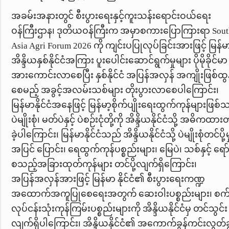
အခမ်းအနားတွင် စီးပွားရေးနှင့်ကူးသန်းရောင်းဝယ်ရေး
ဝန်ကြီးဌာန၊ ဒုတိယဝန်ကြီးက အမှာစကားပြောကြားရာ
Sou
Asia Agri Forum 2026
ကို ကျင်းပပြုလုပ်ခြင်းအားဖြင့် မြန်မ
အိန္ဒိယနှစ်နိုင်ငံအကြား
ပူးပေါင်းဆောင်ရွက်မှုများ
ပိုမိုခိုင်မာ
အားကောင်းလာစေပြီး နှစ်နိုင်ငံ အပြန်အလှန် အကျိုးဖြစ်ထွန
စေမည့် အခွင့်အလမ်းသစ်များ တိုးပွားလာစေပါကြောင်း၊
မြန်မာနိုင်ငံအနေဖြင့် မြန်မာ့စိုက်ပျိုးရေးထွက်ကုန်များဖြစ်
ပဲမျိုးစုံ၊ မတ်ပဲနှင့် ပဲစဉ်းငုံတို့ကို အိန္ဒိယနိုင်ငံသို့
အဓိကထားတင်
ခဲ့ပါကြောင်း၊ မြန်မာနိုင်ငံသည် အိန္ဒိယနိုင်ငံသို့ ‌ပဲမျိုးစုံတင်ပို့မ
အပြင် ပြောင်း၊ ရေထွက်ကုန်ပစ္စည်းများ၊ မြေပဲ၊ သစ်နှင့် ရေ
စသည့်အခြားထုတ်ကုန်များ တင်ပို့လျက်ရှိကြောင်း၊
အပြန်အလှန်အားဖြင့် မြန်မာ နိုင်ငံ၏ စီးပွားရေးကဏ္ဍ
အထောက်အကူပြုစေရေးအတွက် ဆေးဝါးပစ္စည်းများ၊ စက်မ
လုပ်ငန်းသုံးကုန်ကြမ်းပစ္စည်းများကို အိန္ဒိယနိုင်ငံမှ
တင်သွင်း
လျက်ရှိပါကြောင်း၊ အိန္ဒိယနိုင်ငံ၏ အကောက်ခွန်ကင်းလွတ်ခွ