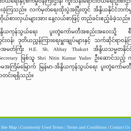
ောင်းဝယ်ရေးနှင့်စက်မှုဝန်ကြီးဌာန၊ ကူးသန်းရောင်းဝယ်ရေးဦးစီးဌာ
းခဲ့ကြသည်။ လက်မှတ်ရေးထိုးပွဲအပြီးတွင် အိန္ဒိယနိုင်ငံဘ
ကိုယ်စားလှယ်များအား နေ့လယ်စာဖြင့် တည်ခင်းဧည့်ခံခဲ့သည်။
ကုန်သွယ်ရေး ပူးတွဲကော်မတီအစည်းအဝေးသို့ စီးပွားရ
းဝန်၊ ဒုတိယညွှန်ကြားရေးမှူးချုပ်များနှင့် သက်ဆိုင်ရာဝန်ကြီ
ယသံအမတ်ကြီး
Sh. Abhay
Thakur
၊ အိန္ဒိယသမ္မတနိုင်
H.E.
Secretary
ဖြစ်သူ
Shri Nitin Kumar Yadav
ဦးဆောင်သည့် ကို
ိမ်မြောက် မြန်မာ-အိန္ဒိယကုန်သွယ်ရေး ပူးတွဲကော်မတီအစ
တင်းရရှိသည်။
Site Map
|
Commonly Used Terms
|
Terms and Conditions
|
Contact Us