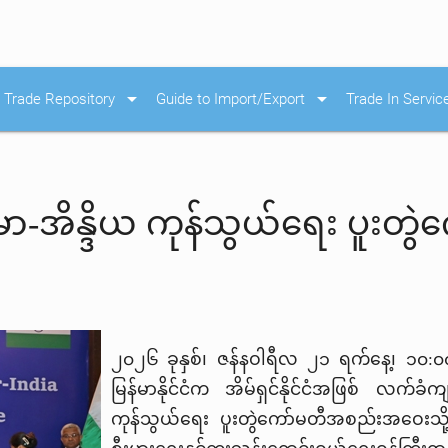
arrow_drop_down
arrow_drop_down
Trade Repository
Guide to Import/Export
Trade In Servic
မာ-အိန္ဒိယ ကုန်သွယ်ရေး ပူး
၂၀၂၆ ခုနှစ်၊ ဇန်နဝါရီလ ၂၁ ရက်နေ့၊ ၁၀
:
၀
မြန်မာနိုင်ငံက အိမ်ရှင်နိုင်ငံအဖြစ် လက်ခ
ကုန်သွယ်ရေး ပူးတွဲကော်မတီအစည်းအဝေ