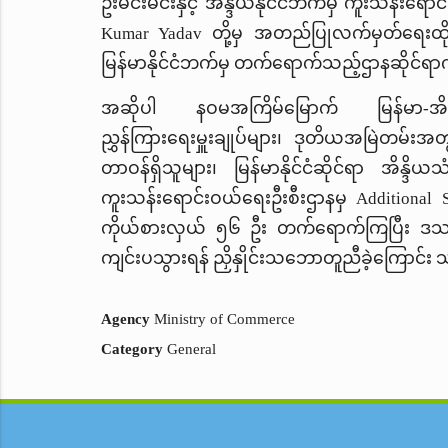
ဦးမင်းမင်းနှင့် အိန္ဒိယနိုင်ငံဘက်မှ ကူးသန်းရ
Kumar Yadav
တို့မှ အတည်ပြုလက်မှတ်ရေးထို
မြန်မာနိုင်ငံဘက်မှ တက်ရောက်သည့်ဌာနဆိုင်ရာ
အဆိုပါ နဝမအကြိမ်မြောက် မြန်မာ-အိန္ဒိယ
ညွှန်ကြားရေးမှူးချုပ်များ၊ ဒုတိယအမြဲတမ်းအတွင်
တာဝန်ရှိသူများ၊
မြန်မာနိုင်ငံဆိုင်ရာ အိန္ဒိ
ကူးသန်းရောင်းဝယ်ရေးဦးစီးဌာနမှ
Additional 
ကိုယ်စားလှယ် ၅၆ ဦး တက်ရောက်ကြပြီး ဒသမအကြ
ကျင်းပသွားရန် ညှိနှိုင်းသဘောတူညီခဲ့ကြောင်း
သ
Agency
Ministry of Commerce
Category
General