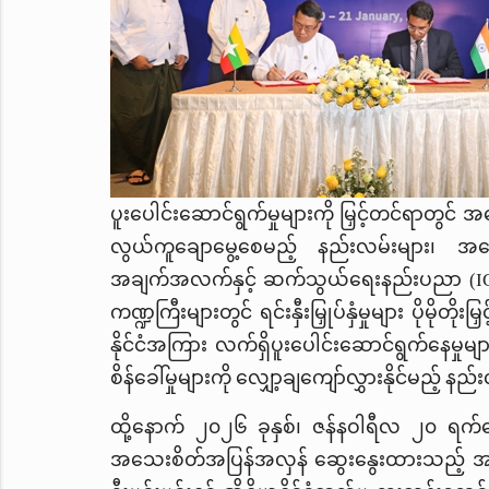
ပူးပေါင်းဆောင်ရွက်မှုများကို မြှင့်တင်ရာတွင် အရ
လွယ်ကူချောမွေ့စေမည့် နည်းလမ်းများ၊ အခြ
အချက်အလက်နှင့် ဆက်သွယ်ရေးနည်းပညာ (
I
ကဏ္ဍကြီးများတွင် ရင်းနှီးမြှုပ်နှံမှုများ ပိုမ
နိုင်ငံအကြား လက်ရှိပူးပေါင်းဆောင်ရွက်နေမှုများ
စိန်ခေါ်မှုများကို လျှော့ချကျော်လွှားနိုင်မည့်
ထို့နောက် ၂၀၂၆ ခုနှစ်၊ ဇန်နဝါရီလ ၂၀ ရက်န
အသေးစိတ်အပြန်အလှန် ဆွေးနွေးထားသည့် အစည်း