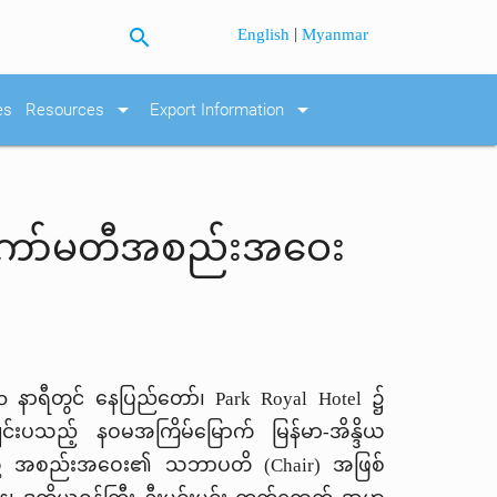
search
|
English
Myanmar
arrow_drop_down
arrow_drop_down
es
Resources
Export Information
တွဲကော်မတီအစည်းအဝေး
၀ နာရီတွင် နေပြည်တော်၊
Park Royal Hotel
၌
ံကျင်းပသည့် နဝမအကြိမ်မြောက် မြန်မာ-အိန္ဒိယ
းသို့ အစည်းအဝေး၏ သဘာပတိ (
Chair)
အဖြစ်