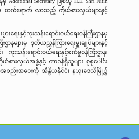
နမှ
Additional Secretary
ဖြစ်သူ
H.E. Shri Nitin
က်မှ တက်ရောက် လာသည့် ကိုယ်စားလှယ်များနှင့်
ေးနှင့်ကူးသန်းရောင်းဝယ်ရေးဝန်ကြီးဌာနမှ
းဌာနများမှ ဒုတိယညွှန်ကြားရေးမှူးချုပ်များနှင့်
ငံ၊ ကူးသန်းရောင်းဝယ်ရေးနှင့်စက်မှုဝန်ကြီးဌာန၊
ယ်စားလှယ်အဖွဲ့နှင့် တာဝန်ရှိသူများ စုစုပေါင်း
ည်းအဝေးကို အိန္ဒိယနိုင်ငံ၊ နယူးဒေလီမြို့၌