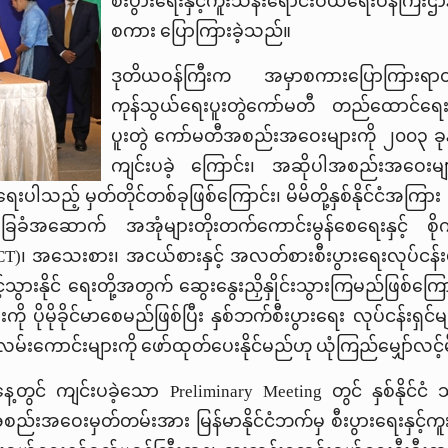
စီးပွားရေးနှင့်ကူးသန်းရောင်းဝယ်ရေးဝန်ကြီးဌာ
စကား ပြောကြားခဲ့သည်။
ဒုတိယဝန်ကြီးက အမှာစကားပြောကြားရာတွင် 
ကုန်သွယ်ရေးပူးတွဲကော်မတီ တည်ထောင်ရေးဆ
ပူးတွဲ ကော်မတီအစည်းအဝေးများကို ၂၀၀၃ ခု
ကျင်းပခဲ့ ကြောင်း၊ အဆိုပါအစည်းအဝေးမျာ
ေးပါသည့် မှတ်တိုင်တစ်ခုဖြစ်‌ကြောင်း၊ မိမိတို့နှစ်နိုင်ငံအကြား
ေခံအဆောက် အအုံများတိုးတက်ကောင်းမွန်စေရေးနှင့် စိုက်
CT)
၊ အသေးစား၊ အငယ်စားနှင့် အလတ်စားစီးပွားရေးလုပ်ငန်းမ
ိုတိုးမြှင့်သွားနိုင် ရေးတို့အတွက် ဆွေးနွေးညှိနှိုင်းသွားကြမ
ကို ပိုမိုခိုင်မာစေမည်ဖြစ်ပြီး နှစ်ဘက်စီးပွားရေး လုပ်ငန်းရှင်
 နည်းလမ်းကောင်းများကို ဖော်ထုတ်ပေးနိုင်မည်ဟု ယုံကြည်မျှော်လ
ေ့တွင် ကျင်းပခဲ့သော
Preliminary Meeting
တွင် နှစ်နိုင်င
အဝေးမှတ်တမ်းအား မြန်မာနိုင်ငံဘက်မှ စီးပွားရေးနှင့်ကူး