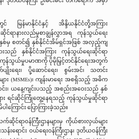
န၊
ဒုတိယဝန်ကြီး ဦးမင်းမင်း တက်ရောက် အမှာ
မြန်မာနိုင်ငံနှင့်
အိန္ဒိယနိုင်ငံတို့အကြား
ိုင်ရာနားလည်မှုစာချွန်လွှာအရ ကုန်သွယ်ရေး
နှစ်မှ စတင်၍
နှစ်နိုင်ငံအိမ်ရှင်အဖြစ် အလှည့်ကျ
းသည် နှစ်နိုင်ငံအကြား ကုန်သွယ်ရေးဆိုင်ရာ
 ကုန်သွယ်မှုပမာဏကို ပိုမိုမြှင့်တင်နိုင်ရေးအတွက်
ပျိုးရေး၊ ပို့ဆောင်ရေး၊ စွမ်းအင်၊ သတင်း
ျား (
MSMEs)
၊ ကျန်းမာရေး အစရှိသည့် အဓိက
ည်ဖြစ်ကြောင်း၊ ယနေ့ကျင်းပသည့် အစည်းအဝေးသည် နှစ်
များ ရင်ဆိုင်ကြုံတွေ့နေရသည့် ကုန်သွယ်မှုဆိုင်ရာ
င့်မိပါကြောင်း ပြောကြားခဲ့သည်။
ံ သက်ဆိုင်ရာဝန်ကြီးဌာနများမှ ကိုယ်စားလှယ်များ
သန်းရောင်း ဝယ်ရေးဝန်ကြီးဌာန၊ ဒုတိယဝန်ကြီး