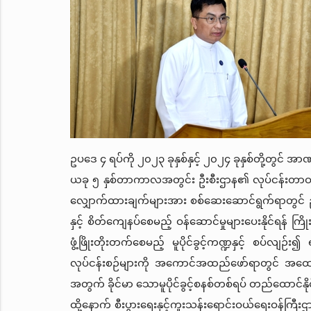
ဥပဒေ
၄
ရပ်ကို
၂၀၂၃
ခုနှစ်နှင့်
၂၀၂၄
ခုနှစ်တို့တွင်
အာဏ
ယခု
၅
နှစ်တာကာလအတွင်း
ဦးစီးဌာန၏
လုပ်ငန်းတာဝန
လျှောက်ထားချက်များအား
စစ်ဆေးဆောင်ရွက်ရာတွင်
နှင့်
စိတ်ကျေနပ်စေမည့်
ဝန်ဆောင်မှုများပေးနိုင်ရန်
ကြိ
ဖွံ့ဖြိုးတိုးတက်စေမည့်
မူပိုင်ခွင့်ကဏ္ဍနှင့်
စပ်လျဉ်း၍
လုပ်ငန်းစဉ်များကို
အကောင်အထည်ဖော်ရာတွင်
အထော
အတွက်
ခိုင်မာ
သောမူပိုင်ခွင့်စနစ်တစ်ရပ်
တည်ထောင်နို
ထို့နောက်
စီးပွားရေးနှင့်ကူးသန်းရောင်းဝယ်ရေးဝန်ကြီးဌ