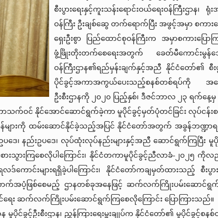
စီးပွားရေးနှင့်ကူးသန်းရောင်းဝယ်ရေးဝန်ကြီးဌာန၊
ရုံ
ဝန်ကြီး
ဦးချစ်ဆွေ
တက်ရောက်ပြီး
အဖွင့်အမှာ
စကားပ
ရှေးဦးစွာ
ပြည်ထောင်စုဝန်ကြီးက
အမှာစကားပြောကြ
ဖွံ့ဖြိုးတိုးတက်စေရေးအတွက်
ခေတ်မီကောင်းမွန်
ဝန်ကြီးဌာန၏ရည်မှန်းချက်နှင့်အညီ
နိုင်ငံတော်၏
စီး
ပိုင်ခွင့်အကာအကွယ်ပေးသည့်စနစ်တစ်ရပ်ကို
အကေ
ဦးစီးဌာနကို
၂၀၂၀
ပြည့်နှစ်၊
ဒီဇင်ဘာလ
၂၃
ရက်နေ့မှ
ာသက်ဝင်
နိုင်အောင်ဆောင်ရွက်ခဲ့ကာ
မူပိုင်ခွင့်မှတ်ပုံတင်ခြင်း
လုပ်ငန်းစ
်များကို
ထမ်းဆောင်နိုင်ခဲ့သည့်အပြင်
နိုင်ငံတော်အတွက်
အခွန်ဘဏ္ဍာရရ
ဥပဒေ၊
နည်းဥပဒေ၊
လုပ်ထုံးလုပ်နည်းများနှင့်အညီ
ဆောင်ရွက်ကြပြီး
မူပ
ုးစားသွားကြစေလိုပါကြောင်း၊
နိုင်ငံတကာမူပိုင်ခွင့်ညီလာခံ
-
၂၀၂၅
ကိုလည
ရလဒ်ကောင်းများရရှိခဲ့ပါကြောင်း၊
နိုင်ငံတော်ကချမှတ်ထားသည့်
စီးပွ
က်အပံ့ဖြစ်စေမည့်
ဌာနတစ်ခုအနေဖြင့်
ဆက်လက်ကြိုးပမ်းဆောင်ရွက်သွ
င်ရေး
ဆက်လက်ကြိုးပမ်းဆောင်ရွက်ကြစေလိုကြောင်း
ပြောကြားသည်။
ာန
မူပိုင်ခွင့်ဦးစီးဌာန၊
ညွှန်ကြားရေးမှူးချုပ်က
နိုင်ငံတော်၏
မူပိုင်ခွင့်စန