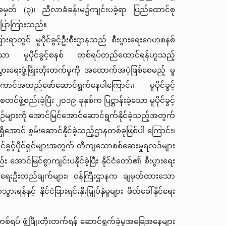
းအမှတ်
(
၃
)
၊
ညီလာခံခန်းမ၌ကျင်းပခဲ့ရာ
ပြည်ထောင်စု
ြောကြားသည်။
ားရာတွင်
မူပိုင်ခွင့်ဦးစီးဌာနသည်
စီးပွားရေးဂေဟစနစ်
သော
မူပိုင်ခွင့်စနစ်
တစ်ရပ်တည်ထောင်ရန်ဟူသည့်
ပွားရေးဖွံ့ဖြိုးတိုးတက်မှုကို
အထောက်အပံ့ဖြစ်စေမည့်
မူ
ာင်အထည်ဖော်ဆောင်ရွက်နေပါကြောင်း၊
မူပိုင်ခွင့်
စတင်ဖွဲ့စည်းခဲ့ပြီး
၂၀၁၉
ခုနှစ်က
ပြဋ္ဌာန်းခဲ့သော
မူပိုင်ခွင့်
ဉ်များကို
အောင်မြင်အောင်ဆောင်ရွက်နိုင်ခဲ့သည့်အတွက်
ှိအောင်
စွမ်းဆောင်နိုင်ခဲ့သည့်ဌာနတစ်ခုဖြစ်ပါ
‌
ကြောင်း၊
ိုင်ခွင့်ပိုင်ရှင်များအတွက်
တိကျသောစစ်ဆေးမှုရလဒ်များ
်း
အောင်မြင်စွာကျင်းပနိုင်ခဲ့ပြီး
နိုင်ငံတော်၏
စီးပွားရေး
ားရေးဦးတည်ချက်များ၊
ဝန်ကြီးဌာနက
ချမှတ်ထားသော
ားရန်နှင့်
နိုင်ငံခြားရင်းနှီးမြှုပ်နှံမှုများ
ဖိတ်ခေါ်နိုင်ရေး
စ်တစ်ရပ်
ဖွံ့ဖြိုးတိုးတက်ရန်
ဆောင်ရွက်ခဲ့မှုအခြေအနေများ