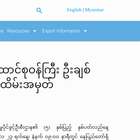
search
|
English
Myanmar
arrow_drop_down
arrow_drop_down
es
Resources
Export Information
ာင်စုဝန်ကြီး ဦးချစ်
့အထိမ်းအမှတ်
မူပိုင်ခွင့်ဦးစီးဌာန၏
(
၅
)
နှစ်ပြည့်
နှစ်ပတ်လည်နေ့
ာလ
၂၃
ရက်နေ့၊
နံနက်
၀၉
:
၀၀
နာရီတွင်
နေပြည်တော်ရှိ