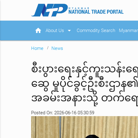
home
arrow_drop_down
About Us
Commodity Search
Myanmar 
Home
News
စီးပွားရေးနှင့်ကူးသန်း
ဆွေ မူပိုင်ခွင့်ဦးစီးဌာ
အခမ်းအနားသို့ တက်ရ
Posted On: 2026-06-16 05:30:59