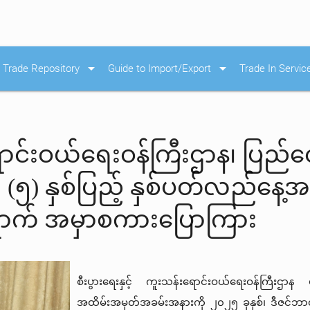
arrow_drop_down
arrow_drop_down
Trade Repository
Guide to Import/Export
Trade In Servic
ရောင်းဝယ်ရေးဝန်ကြီးဌာန၊ ပြည်ထေ
န၏ (၅) နှစ်ပြည့် နှစ်ပတ်လည်နေ
ောက် အမှာစကားပြောကြား
စီးပွားရေးနှင့်
ကူးသန်းရောင်းဝယ်ရေးဝန်ကြီးဌာန
အထိမ်းအမှတ်အခမ်းအနားကို
၂၀၂၅
ခုနှစ်၊
ဒီဇင်ဘ