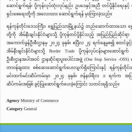
ဆောင်ရွက်ရန်၊ ပို့ကုန်လုပ်ထုံးလုပ်နည်း ဥပဒေနှင့်အညီ တင်ပို့နိုင်ရေးနှင
ရှင်းစေရေးတို့ကို အလေးထား ဆောင်ရွက်ရန် မှာကြားခဲ့သည်။
ရန်ကုန်တိုင်းဒေသကြီး၊ ရွှေပြည်သာမြို့နယ်၌ တည်ဆောက်ထားသော ရွှေမဲ
တို့ကို အိမ်နီးချင်းနိုင်ငံများသို့ ပို့ကုန်တင်ပို့နိုင်သည့် အပြည်ပြည်ဆို
အကောက်ခွန်ဦးစီးဌာနမှ ၂၀၂၄ ခုနှစ်၊ ဧပြီလ ၂၄ ရက်နေ့မှစ၍ စတင်ခွင့်ပြု
အိမ်နီးချင်းနိုင်ငံများသို့ Border Trade ပို့ကုန်လုပ်ငန်းများဆောင်
ဦးစီးဌာနအပါအဝင် ဌာနဆိုင်ရာပူး‌ပေါင်းအဖွဲ့ (One Stop Service -OS
တာဝန်ချထား စစ်ဆေးဆောင်ရွက်ပေးလျက်ရှိကြောင်းနှင့် ရန်ကုန်တိုင်း‌
မင်းထက်မင်းဆိပ်ကမ်းမှာ ၂၀၂၄ ခုနှစ်၊ ဇန်နဝါရီလ ၁ ရက်က အပြည
ဆိပ်ကမ်းအဖြစ် ခွင့်ပြုဆောင်ရွက်ပေးခဲ့ကြောင်း သတင်းရရှိသည်။
Agency
Ministry of Commerce
Category
General