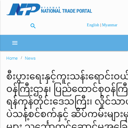
search
|
English
Myanmar
menu
Home
News
စီးပွားရေးနှင့်ကူးသန်းရောင်းဝ
ဝန်ကြီးဌာန၊ ပြည်ထောင်စုဝန်ကြီး
ရန်ကုန်တိုင်းဒေသကြီး၊ လှိုင်သာယ
ပဲသန့်စင်စက်နှင့် ဆိပ်ကမ်းများမှ
များ သင်္ဘောတင်ဆောင်မှုအခ