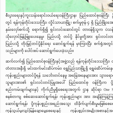
စီးပွားရေးနှင့်ကူးသန်းရောင်းဝယ်ရေးဝန်ကြီးဌာန၊ ပြည်ထောင်စုဝန်ကြီး 
တွင် ရန်ကုန်တိုင်းဒေသကြီး၊ လှိုင်သာယာမြို့၊ စက်မှုဇုန်-၄ ရှိ ပြည်ဖြိုးအေ
နှမ်းလှော်စက်သို့ ရောက်ရှိ၍ ရှင်းလင်းဆောင်တွင် တာဝန်ရှိသူက ပဲသန့်စ
သိုလှောင်ဖြန့်ဖြူးပေးနေမှု၊ ပြည်ပသို့ တင်ပို့ နိုင်မှုတို့အား ရှင်းလင
ပြည်ပသို့ တိုးမြှင့်တင်ပို့နိုင်ရေး ဆောင်ရွက်ရန် မှာကြားပြီး စက်ရုံအ
သည်များကို ပေါင်းစပ် ဆောင်ရွက်ပေးခဲ့သည်။
ဆက်လက်၍ ပြည်ထောင်စုဝန်ကြီးနှင့်အဖွဲ့သည် ရန်ကုန်တိုင်းဒေသကြီး၊ ထ
တံတားအနီးရှိ မင်းထက်မင်းဆိပ်ကမ်း၊ ရွှေပြည်သာမြို့ရှိ ရွှေမဲဆိပ်ကမ်းနှင
ကုန်ပစ္စည်းများတင်ပို့ရန် သင်္ဘောတင်နေမှု အခြေအနေများအား သွားရေ
သူများအား၏ ရှင်းလင်းတင်ပြမှုအပေါ် ပြည်ထောင်စု ဝန်ကြီးက ပို့က
စည်းကမ်းချက်များနှင့် ကိုက်ညီမှုရှိစေရေးအတွက် ဌာန ဆိုင်ရာ One St
စနစ်တကျ စစ်ဆေးဆောင်ရွက်ရန်၊ ကုန်ပစ္စည်းများ အား အချိန်ကြန့်ကြာမှ
ဆောင်ရွက်ရန်၊ ပို့ကုန်ပစ္စည်းအရည်အသွေး ထိခိုက်ပျက်စီးမှုမဖြစ
ကုန်သွယ်မှုလျင်မြန်ချောမွေ့စေရေးနှင့် ကုန်ပစ္စည်းအမျိုးအစား